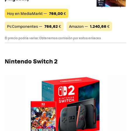
Hoy en MediaMarkt —
766,00
€
PcComponentes —
766,62
€
Amazon —
1.240,66
€
El precio podría variar. Obtenemos comisión por estos enlaces
Nintendo Switch 2