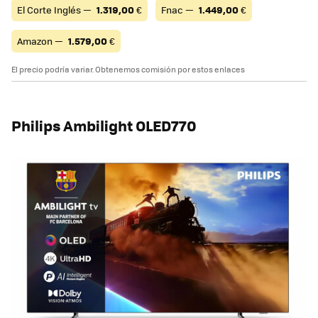
El Corte Inglés —
1.319,00
€
Fnac —
1.449,00
€
Amazon —
1.579,00
€
El precio podría variar. Obtenemos comisión por estos enlaces
Philips Ambilight OLED770