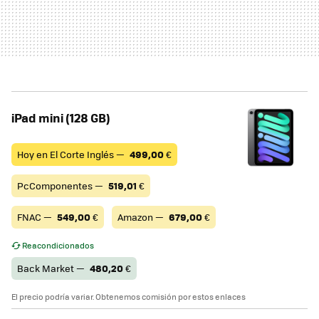
iPad mini (128 GB)
Hoy en El Corte Inglés —
499,00
€
PcComponentes —
519,01
€
FNAC —
549,00
€
Amazon —
679,00
€
Reacondicionados
Back Market —
480,20
€
El precio podría variar. Obtenemos comisión por estos enlaces