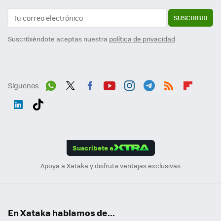
SUSCRIBIR
Suscribiéndote aceptas nuestra
política de privacidad
Síguenos
Wh
Twit
Fac
You
Inst
Tele
RSS
Flip
ats
ter
ebo
tub
agr
gra
boa
Link
Tikt
App
ok
e
am
m
rd
edI
ok
Suscríbete a
n
Apoya a Xataka y disfruta ventajas exclusivas
En Xataka hablamos de...