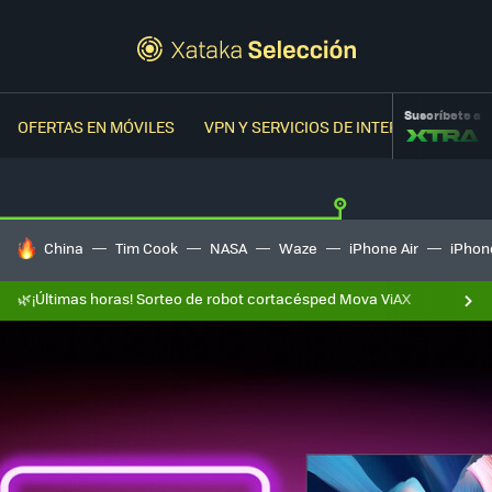
Suscríbete a
OFERTAS EN MÓVILES
VPN Y SERVICIOS DE INTERNET
OFER
HOY SE HABLA DE
China
Tim Cook
NASA
Waze
iPhone Air
iPhone
🌿¡Últimas horas! Sorteo de robot cortacésped Mova ViAX