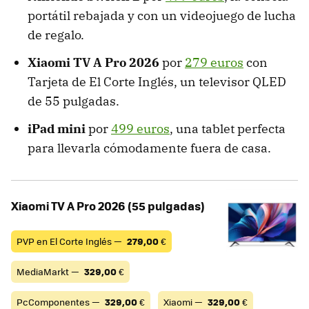
portátil rebajada y con un videojuego de lucha
de regalo.
Xiaomi TV A Pro 2026
por
279 euros
con
Tarjeta de El Corte Inglés, un televisor QLED
de 55 pulgadas.
iPad mini
por
499 euros
, una tablet perfecta
para llevarla cómodamente fuera de casa.
Xiaomi TV A Pro 2026 (55 pulgadas)
PVP en El Corte Inglés —
279,00
€
MediaMarkt —
329,00
€
PcComponentes —
329,00
€
Xiaomi —
329,00
€