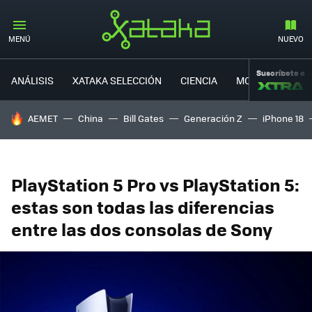
MENÚ
NUEVO
Suscríbete a
ANÁLISIS
XATAKA SELECCIÓN
CIENCIA
MOVILIDAD
HOY SE HABLA DE
AEMET
China
Bill Gates
Generación Z
iPhone 18
PlayStation 5 Pro vs PlayStation 5:
estas son todas las diferencias
entre las dos consolas de Sony