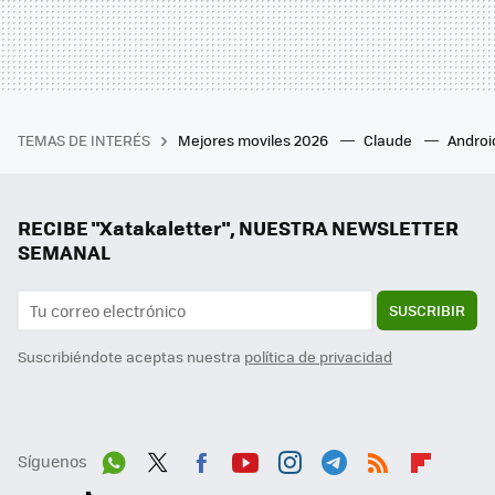
TEMAS DE INTERÉS
Mejores moviles 2026
Claude
Androi
RECIBE "Xatakaletter", NUESTRA NEWSLETTER
SEMANAL
SUSCRIBIR
Suscribiéndote aceptas nuestra
política de privacidad
Síguenos
Wh
Twit
Fac
You
Inst
Tele
RSS
Flip