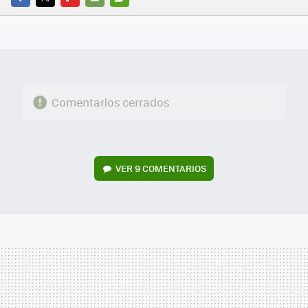
FACEBOOK
TWITTER
FLIPBOARD
E-
WHATSAPP
MAIL
Comentarios cerrados
VER
9 COMENTARIOS