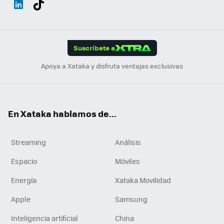
ats
ter
ebo
tub
agr
gra
boa
Link
Tikt
App
ok
e
am
m
rd
edI
ok
Suscríbete a
n
Apoya a Xataka y disfruta ventajas exclusivas
En Xataka hablamos de...
Streaming
Análisis
Espacio
Móviles
Energía
Xataka Movilidad
Apple
Samsung
Inteligencia artificial
China