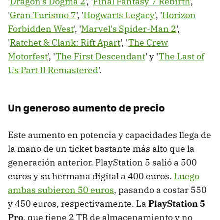
'
Dragon's Dogma 2
', '
Final Fantasy 7 Rebirth
',
'
Gran Turismo 7
', '
Hogwarts Legacy
', '
Horizon
Forbidden West
', '
Marvel's Spider-Man 2
',
'
Ratchet & Clank: Rift Apart
', '
The Crew
Motorfest
', '
The First Descendant
' y '
The Last of
Us Part II Remastered
'.
Un generoso aumento de precio
Este aumento en potencia y capacidades llega de
la mano de un ticket bastante más alto que la
generación anterior. PlayStation 5 salió a 500
euros y su hermana digital a 400 euros.
Luego
ambas subieron 50 euros
, pasando a costar 550
y 450 euros, respectivamente. La
PlayStation 5
Pro
, que tiene 2 TB de almacenamiento y no