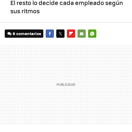
El resto lo decide cada empleado según
sus ritmos
6 comentarios
FACEBOOK
TWITTER
FLIPBOARD
E-
WHATSAPP
MAIL