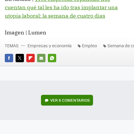
cuentan qué tal les ha ido tras implantar una
utopía laboral: la semana de cuatro días
Imagen | Lumen
TEMAS
Empresas y economía
Empleo
Semana de cu
FACEBOOK
TWITTER
FLIPBOARD
E-
WHATSAPP
MAIL
VER
6 COMENTARIOS