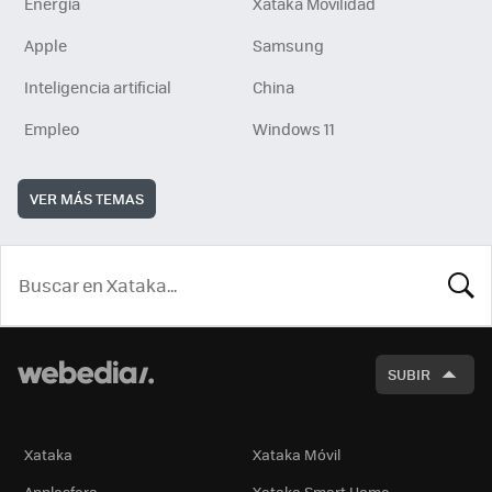
Energía
Xataka Movilidad
Apple
Samsung
Inteligencia artificial
China
Empleo
Windows 11
VER MÁS TEMAS
BUSCA
SUBIR
Xataka
Xataka Móvil
Applesfera
Xataka Smart Home