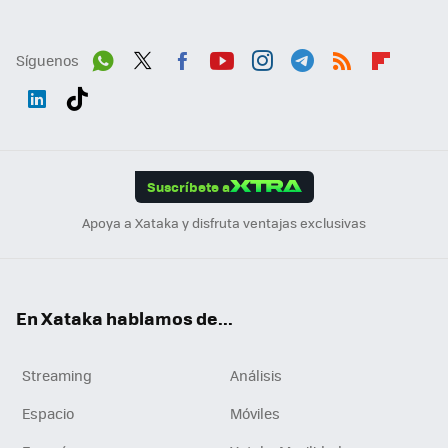
Síguenos
Wh
Twit
Fac
You
Inst
Tele
RSS
Flip
ats
ter
ebo
tub
agr
gra
boa
Link
Tikt
App
ok
e
am
m
rd
edI
ok
Suscríbete a
n
Apoya a Xataka y disfruta ventajas exclusivas
En Xataka hablamos de...
Streaming
Análisis
Espacio
Móviles