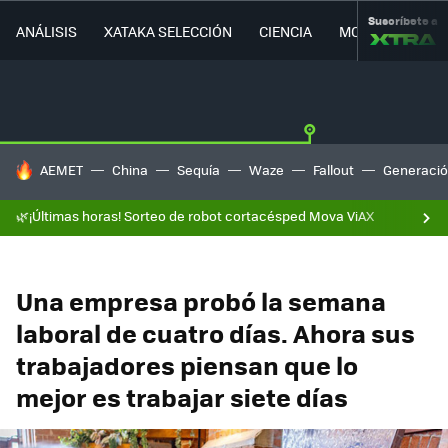
Suscríbete a
ANÁLISIS
XATAKA SELECCIÓN
CIENCIA
MOVILIDAD
HOY SE HABLA DE
AEMET
China
Sequía
Waze
Fallout
Generació
🌿¡Últimas horas! Sorteo de robot cortacésped Mova ViAX
Una empresa probó la semana
laboral de cuatro días. Ahora sus
trabajadores piensan que lo
mejor es trabajar siete días