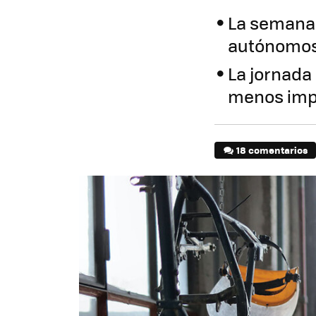
La semana 
autónomo
La jornada
menos imp
18 comentarios