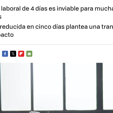
laboral de 4 días es inviable para muc
s
 reducida en cinco días plantea una tra
acto
FACEBOOK
TWITTER
FLIPBOARD
E-
MAIL