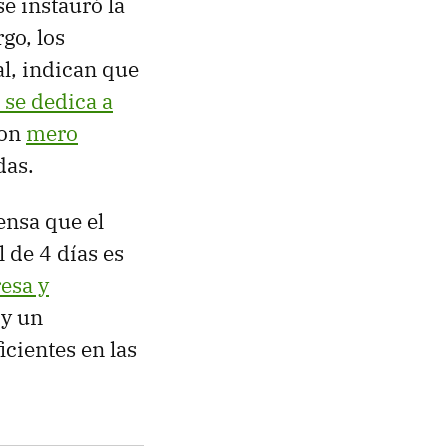
e instauró la
go, los
l, indican que
 se dedica a
son
mero
das.
ensa que el
 de 4 días es
esa y
 y un
cientes en las