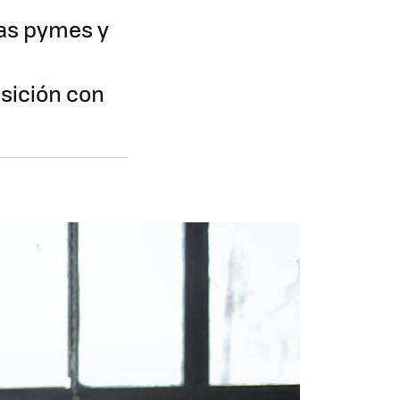
has pymes y
nsición con