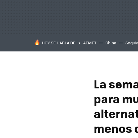
HOY SE HABLA DE
AEMET
China
Sequí
La sema
para m
alterna
menos 