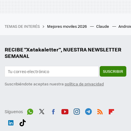
TEMAS DE INTERÉS
Mejores moviles 2026
Claude
Androi
RECIBE "Xatakaletter", NUESTRA NEWSLETTER
SEMANAL
SUSCRIBIR
Suscribiéndote aceptas nuestra
política de privacidad
Síguenos
Wh
Twit
Fac
You
Inst
Tele
RSS
Flip
ats
ter
ebo
tub
agr
gra
boa