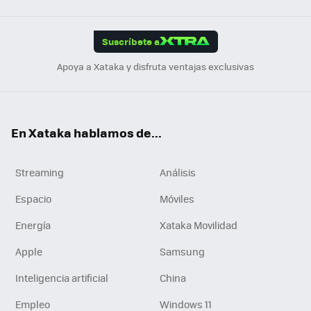
Link
Tikt
App
ok
e
am
m
rd
edI
ok
Suscríbete a
n
Apoya a Xataka y disfruta ventajas exclusivas
En Xataka hablamos de...
Streaming
Análisis
Espacio
Móviles
Energía
Xataka Movilidad
Apple
Samsung
Inteligencia artificial
China
Empleo
Windows 11