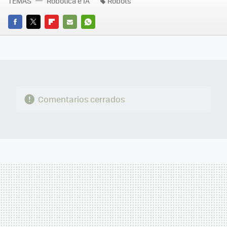
TEMAS
Robótica e IA
Robots
FACEBOOK
TWITTER
FLIPBOARD
E-
WHATSAPP
MAIL
Comentarios cerrados