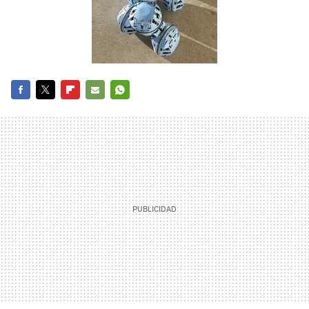
FACEBOOK
TWITTER
FLIPBOARD
E-
WHATSAPP
MAIL