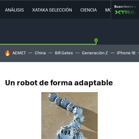
Suscríbete a
ANÁLISIS
XATAKA SELECCIÓN
CIENCIA
MOVILIDAD
HOY SE HABLA DE
AEMET
China
Bill Gates
Generación Z
iPhone 18
Un robot de forma adaptable