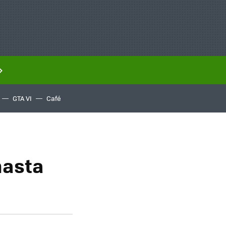
GTA VI
Café
hasta