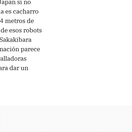
Japan si no
ma es cacharro
.4 metros de
 de esos robots
 Sakakibara
inación parece
ralladoras
ara dar un