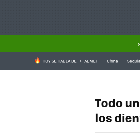
HOY SE HABLA DE
AEMET
China
Sequí
Todo un
los die