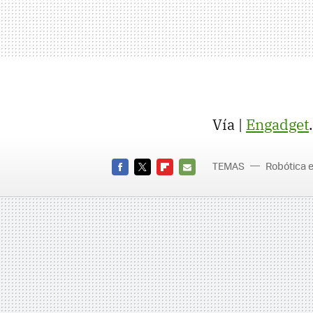
Vía |
Engadget
TEMAS
Robótica e
FACEBOOK
TWITTER
FLIPBOARD
E-
MAIL