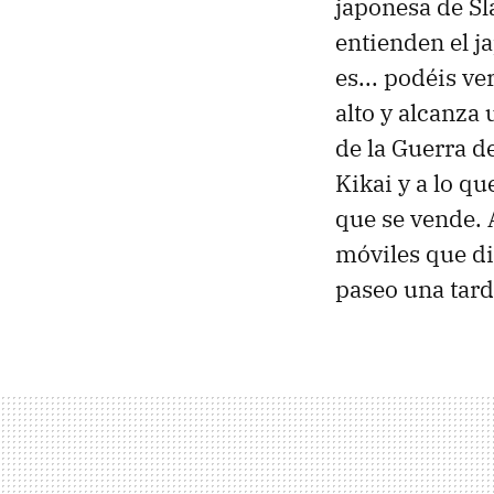
japonesa de Sl
entienden el j
es... podéis v
alto y alcanza
de la Guerra d
Kikai y a lo q
que se vende. 
móviles que di
paseo una tar