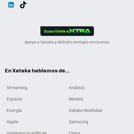
Wh
Twit
Fac
You
Inst
Tele
RSS
Flip
ats
ter
ebo
tub
agr
gra
boa
Link
Tikt
App
ok
e
am
m
rd
edI
ok
Suscríbete a
n
Apoya a Xataka y disfruta ventajas exclusivas
En Xataka hablamos de...
Streaming
Análisis
Espacio
Móviles
Energía
Xataka Movilidad
Apple
Samsung
Inteligencia artificial
China