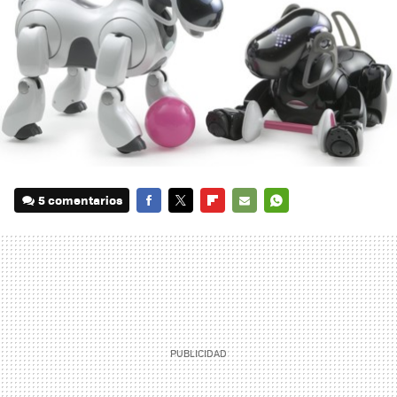
5 comentarios
FACEBOOK
TWITTER
FLIPBOARD
E-
WHATSAPP
MAIL