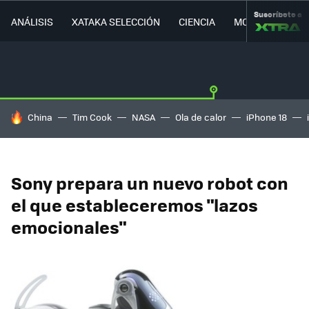
Suscríbete a
ANÁLISIS
XATAKA SELECCIÓN
CIENCIA
MOVILIDAD
HOY SE HABLA DE
China
Tim Cook
NASA
Ola de calor
iPhone 18
Sony prepara un nuevo robot con
el que estableceremos "lazos
emocionales"