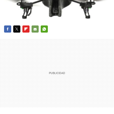
FACEBOOK
TWITTER
FLIPBOARD
E-
WHATSAPP
MAIL