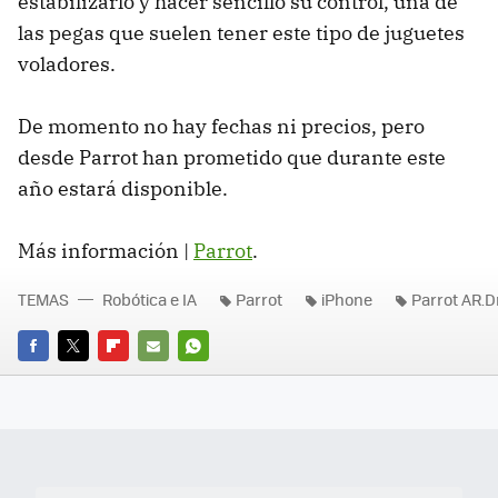
estabilizarlo y hacer sencillo su control, una de
las pegas que suelen tener este tipo de juguetes
voladores.
De momento no hay fechas ni precios, pero
desde Parrot han prometido que durante este
año estará disponible.
Más información |
Parrot
.
TEMAS
Robótica e IA
Parrot
iPhone
Parrot AR.
FACEBOOK
TWITTER
FLIPBOARD
E-
WHATSAPP
MAIL