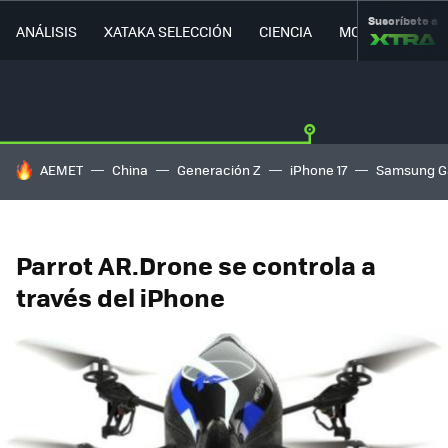
Suscríbete a
ANÁLISIS
XATAKA SELECCIÓN
CIENCIA
MOVILIDAD
HOY SE HABLA DE
AEMET
China
Generación Z
iPhone 17
Samsung G
Parrot AR.Drone se controla a
través del iPhone