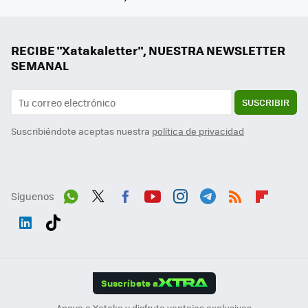
RECIBE "Xatakaletter", NUESTRA NEWSLETTER
SEMANAL
SUSCRIBIR
Suscribiéndote aceptas nuestra
política de privacidad
Síguenos
Wh
Twit
Fac
You
Inst
Tele
RSS
Flip
ats
ter
ebo
tub
agr
gra
boa
Link
Tikt
App
ok
e
am
m
rd
edI
ok
Suscríbete a
n
Apoya a Xataka y disfruta ventajas exclusivas