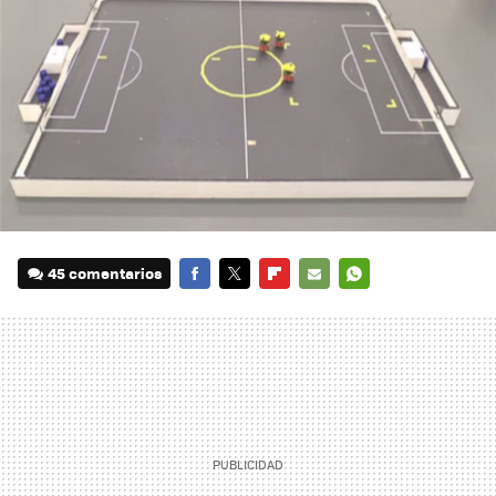
45 comentarios
FACEBOOK
TWITTER
FLIPBOARD
E-
WHATSAPP
MAIL