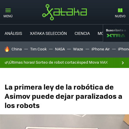
MENÚ
NUEVO
Suscríbete a
ANÁLISIS
XATAKA SELECCIÓN
CIENCIA
MOVILIDAD
HOY SE HABLA DE
China
Tim Cook
NASA
Waze
iPhone Air
iPhone
🌿¡Últimas horas! Sorteo de robot cortacésped Mova ViAX
La primera ley de la robótica de
Asimov puede dejar paralizados a
los robots