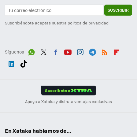
SUSCRIBIR
Suscribiéndote aceptas nuestra
política de privacidad
Síguenos
Wh
Twit
Fac
You
Inst
Tele
RSS
Flip
ats
ter
ebo
tub
agr
gra
boa
Link
Tikt
App
ok
e
am
m
rd
edI
ok
Suscríbete a
n
Apoya a Xataka y disfruta ventajas exclusivas
En Xataka hablamos de...