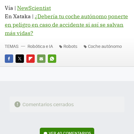
Vía |
NewScientist
En Xataka |
¿Debería tu coche autónomo ponerte
en peligro en caso de accidente si así se salvan
más vidas?
TEMAS
Robótica e IA
Robots
Coche autónomo
FACEBOOK
TWITTER
FLIPBOARD
E-
WHATSAPP
MAIL
Comentarios cerrados
VER
40 COMENTARIOS