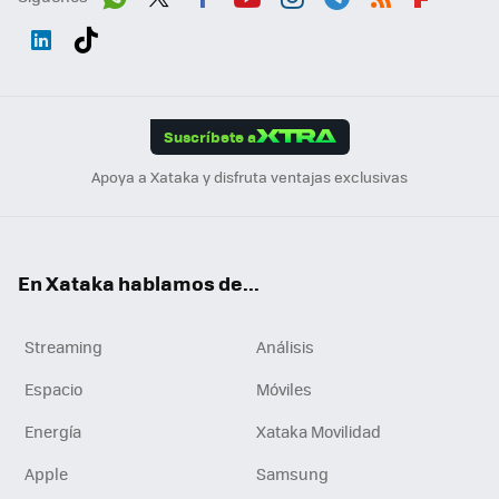
Wh
Twit
Fac
You
Inst
Tele
RSS
Flip
ats
ter
ebo
tub
agr
gra
boa
Link
Tikt
App
ok
e
am
m
rd
edI
ok
Suscríbete a
n
Apoya a Xataka y disfruta ventajas exclusivas
En Xataka hablamos de...
Streaming
Análisis
Espacio
Móviles
Energía
Xataka Movilidad
Apple
Samsung