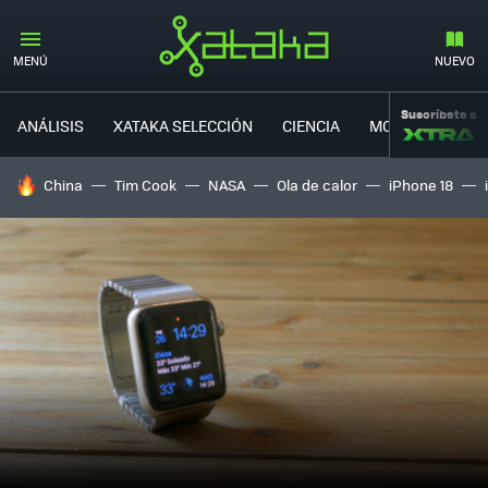
MENÚ
NUEVO
Suscríbete a
ANÁLISIS
XATAKA SELECCIÓN
CIENCIA
MOVILIDAD
HOY SE HABLA DE
China
Tim Cook
NASA
Ola de calor
iPhone 18