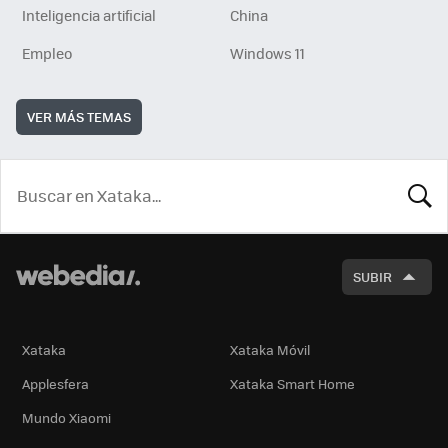
Inteligencia artificial
China
Empleo
Windows 11
VER MÁS TEMAS
BUSCA
SUBIR
Xataka
Xataka Móvil
Applesfera
Xataka Smart Home
Mundo Xiaomi