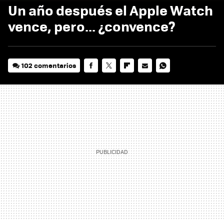
Un año después el Apple Watch
vence, pero... ¿convence?
102 comentarios
FACEBOOK
TWITTER
FLIPBOARD
E-
WHATSAPP
MAIL