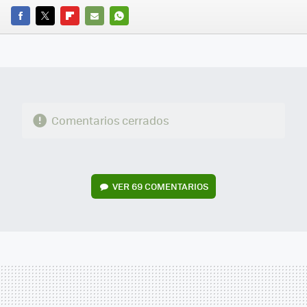
FACEBOOK
TWITTER
FLIPBOARD
E-
WHATSAPP
MAIL
Comentarios cerrados
VER
69 COMENTARIOS