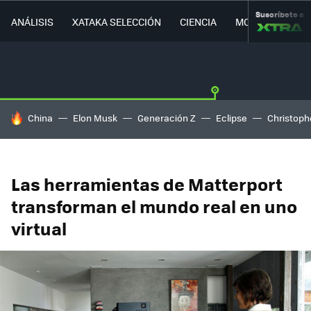
Suscríbete a
ANÁLISIS
XATAKA SELECCIÓN
CIENCIA
MOVILIDAD
HOY SE HABLA DE
China
Elon Musk
Generación Z
Eclipse
Christoph
Las herramientas de Matterport
transforman el mundo real en uno
virtual