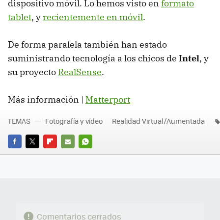
dispositivo móvil. Lo hemos visto en
formato
tablet
, y
recientemente en móvil
.
De forma paralela también han estado
suministrando tecnología a los chicos de
Intel
, y
su proyecto
RealSense
.
Más información |
Matterport
TEMAS
Fotografía y vídeo
Realidad Virtual/Aumentada
FACEBOOK
TWITTER
FLIPBOARD
E-
WHATSAPP
MAIL
Comentarios cerrados