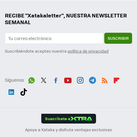
RECIBE "Xatakaletter", NUESTRA NEWSLETTER
SEMANAL
SUSCRIBIR
Suscribiéndote aceptas nuestra
política de privacidad
Síguenos
Wh
Twit
Fac
You
Inst
Tele
RSS
Flip
ats
ter
ebo
tub
agr
gra
boa
Link
Tikt
App
ok
e
am
m
rd
edI
ok
Suscríbete a
n
Apoya a Xataka y disfruta ventajas exclusivas