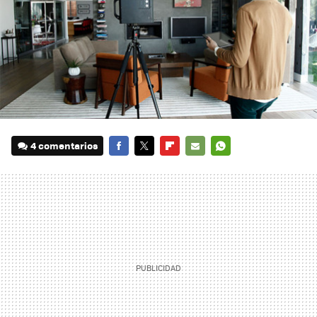
4 comentarios
FACEBOOK
TWITTER
FLIPBOARD
E-
WHATSAPP
MAIL