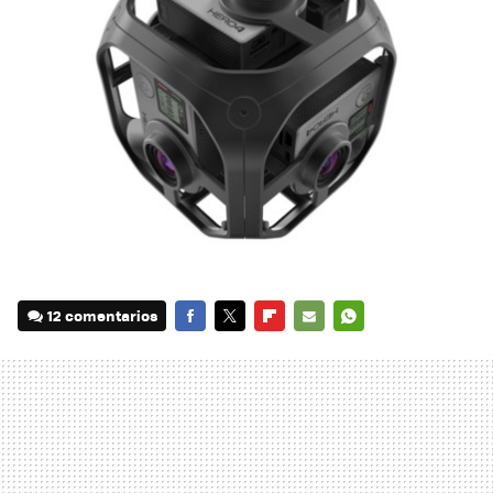
12 comentarios
FACEBOOK
TWITTER
FLIPBOARD
E-
WHATSAPP
MAIL