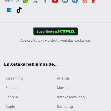
Wh
Twit
Fac
You
Inst
Tele
RSS
Flip
ats
ter
ebo
tub
agr
gra
boa
Link
Tikt
App
ok
e
am
m
rd
edI
ok
Suscríbete a
n
Apoya a Xataka y disfruta ventajas exclusivas
En Xataka hablamos de...
Streaming
Análisis
Espacio
Móviles
Energía
Xataka Movilidad
Apple
Samsung