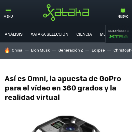
MENÚ
NUEVO
Suscríbete a
ANÁLISIS
XATAKA SELECCIÓN
CIENCIA
MOVILIDAD
HOY SE HABLA DE
China
Elon Musk
Generación Z
Eclipse
Christoph
Así es Omni, la apuesta de GoPro
para el vídeo en 360 grados y la
realidad virtual