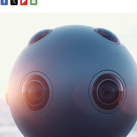
FACEBOOK
TWITTER
FLIPBOARD
E-
MAIL