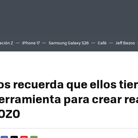
ación Z
iPhone 17
Samsung Galaxy S26
Café
Jeff Bezos
os recuerda que ellos tie
erramienta para crear re
 OZO