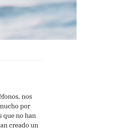
éfonos, nos
 mucho por
es que no han
han creado un