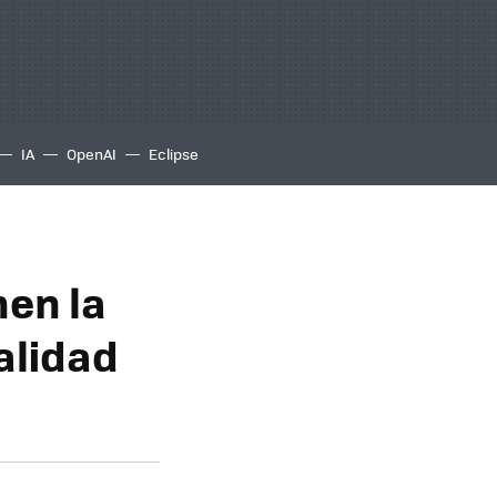
IA
OpenAI
Eclipse
nen la
alidad