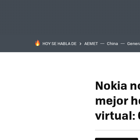
HOY SE HABLA DE
AEMET
China
Gener
Nokia n
mejor h
virtual: