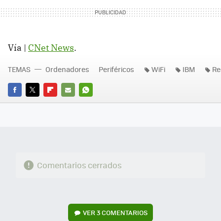
Vía |
CNet News
.
TEMAS
Ordenadores
Periféricos
WiFi
IBM
Re
FACEBOOK
TWITTER
FLIPBOARD
E-
WHATSAPP
MAIL
Comentarios cerrados
VER
3 COMENTARIOS