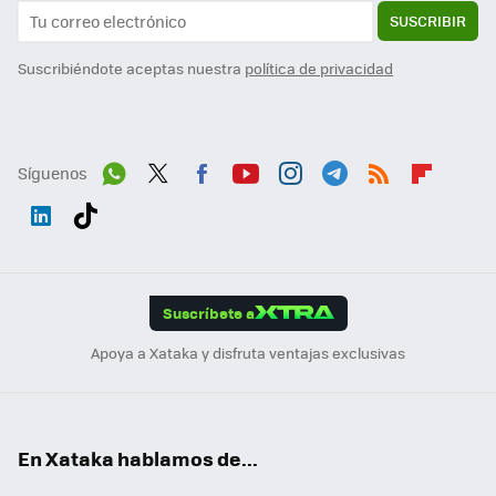
SUSCRIBIR
Suscribiéndote aceptas nuestra
política de privacidad
Síguenos
Wh
Twit
Fac
You
Inst
Tele
RSS
Flip
ats
ter
ebo
tub
agr
gra
boa
Link
Tikt
App
ok
e
am
m
rd
edI
ok
Suscríbete a
n
Apoya a Xataka y disfruta ventajas exclusivas
En Xataka hablamos de...