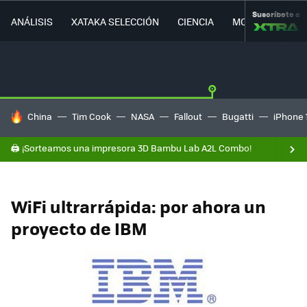
Suscríbete a
ANÁLISIS
XATAKA SELECCIÓN
CIENCIA
MOVILIDAD
HOY SE HABLA DE
China
Tim Cook
NASA
Fallout
Bugatti
iPhone 
🖨️ ¡Sorteamos una impresora 3D Bambu Lab A2L Combo!
WiFi ultrarrápida: por ahora un
proyecto de IBM