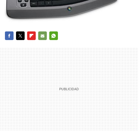
FACEBOOK
TWITTER
FLIPBOARD
E-
WHATSAPP
MAIL