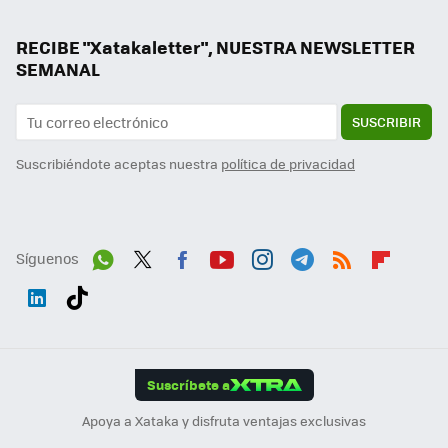
RECIBE "Xatakaletter", NUESTRA NEWSLETTER
SEMANAL
SUSCRIBIR
Suscribiéndote aceptas nuestra
política de privacidad
Síguenos
Wh
Twit
Fac
You
Inst
Tele
RSS
Flip
ats
ter
ebo
tub
agr
gra
boa
Link
Tikt
App
ok
e
am
m
rd
edI
ok
Suscríbete a
n
Apoya a Xataka y disfruta ventajas exclusivas