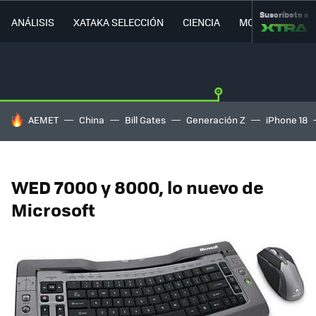
Suscríbete a
ANÁLISIS
XATAKA SELECCIÓN
CIENCIA
MOVILIDAD
HOY SE HABLA DE
AEMET
China
Bill Gates
Generación Z
iPhone 18
WED 7000 y 8000, lo nuevo de
Microsoft