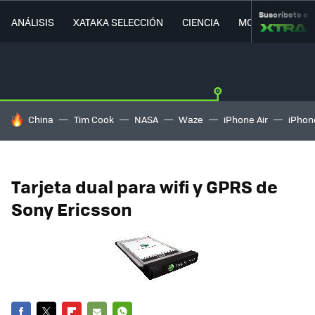
Suscríbete a
ANÁLISIS
XATAKA SELECCIÓN
CIENCIA
MOVILIDAD
HOY SE HABLA DE
China
Tim Cook
NASA
Waze
iPhone Air
iPhone
Tarjeta dual para wifi y GPRS de
Sony Ericsson