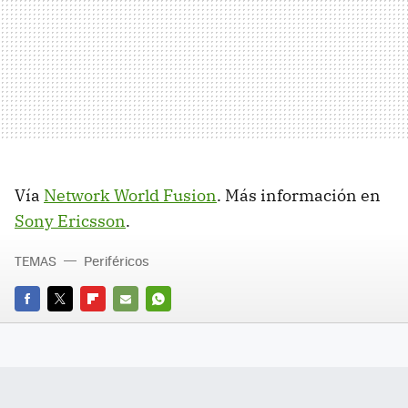
Vía
Network World Fusion
. Más información en
Sony Ericsson
.
TEMAS
Periféricos
FACEBOOK
TWITTER
FLIPBOARD
E-
WHATSAPP
MAIL