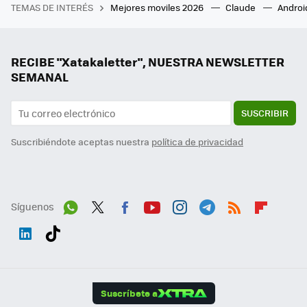
TEMAS DE INTERÉS
Mejores moviles 2026
Claude
Androi
RECIBE "Xatakaletter", NUESTRA NEWSLETTER
SEMANAL
SUSCRIBIR
Suscribiéndote aceptas nuestra
política de privacidad
Síguenos
Wh
Twit
Fac
You
Inst
Tele
RSS
Flip
ats
ter
ebo
tub
agr
gra
boa
Link
Tikt
App
ok
e
am
m
rd
edI
ok
Suscríbete a
n