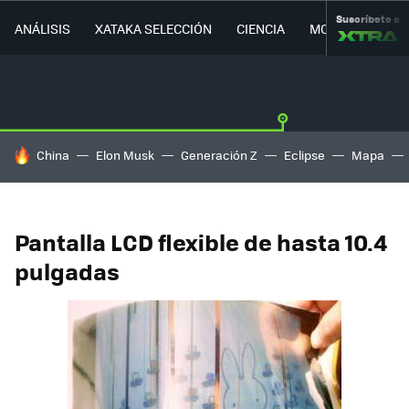
Suscríbete a
ANÁLISIS
XATAKA SELECCIÓN
CIENCIA
MOVILIDAD
HOY SE HABLA DE
China
Elon Musk
Generación Z
Eclipse
Mapa
Pantalla LCD flexible de hasta 10.4
pulgadas