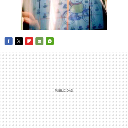
FACEBOOK
TWITTER
FLIPBOARD
E-
WHATSAPP
MAIL