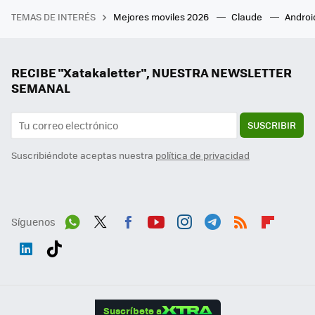
TEMAS DE INTERÉS
Mejores moviles 2026
Claude
Androi
RECIBE "Xatakaletter", NUESTRA NEWSLETTER
SEMANAL
SUSCRIBIR
Suscribiéndote aceptas nuestra
política de privacidad
Síguenos
Wh
Twit
Fac
You
Inst
Tele
RSS
Flip
ats
ter
ebo
tub
agr
gra
boa
Link
Tikt
App
ok
e
am
m
rd
edI
ok
Suscríbete a
n