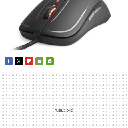
FACEBOOK
TWITTER
FLIPBOARD
E-
WHATSAPP
MAIL