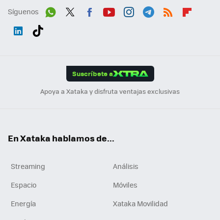
Síguenos
Wh
Twit
Fac
You
Inst
Tele
RSS
Flip
ats
ter
ebo
tub
agr
gra
boa
Link
Tikt
App
ok
e
am
m
rd
edI
ok
Suscríbete a
n
Apoya a Xataka y disfruta ventajas exclusivas
En Xataka hablamos de...
Streaming
Análisis
Espacio
Móviles
Energía
Xataka Movilidad