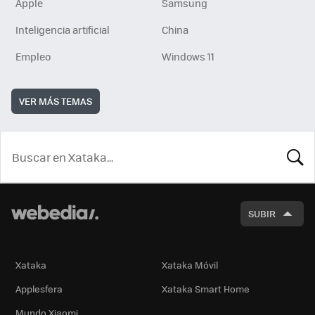
Apple
Samsung
Inteligencia artificial
China
Empleo
Windows 11
VER MÁS TEMAS
BUSCA
SUBIR
Xataka
Xataka Móvil
Applesfera
Xataka Smart Home
Mundo Xiaomi