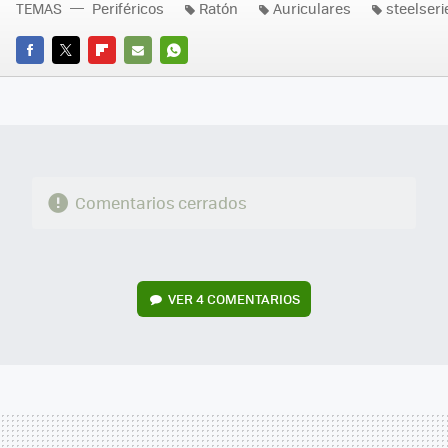
TEMAS
Periféricos
Ratón
Auriculares
steelseri
FACEBOOK
TWITTER
FLIPBOARD
E-
WHATSAPP
MAIL
Comentarios cerrados
VER
4 COMENTARIOS