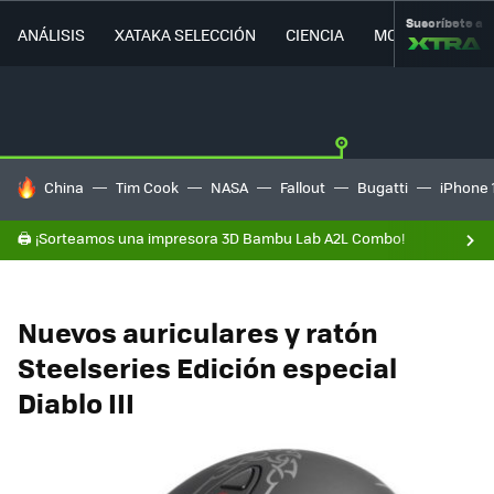
Suscríbete a
ANÁLISIS
XATAKA SELECCIÓN
CIENCIA
MOVILIDAD
HOY SE HABLA DE
China
Tim Cook
NASA
Fallout
Bugatti
iPhone 
🖨️ ¡Sorteamos una impresora 3D Bambu Lab A2L Combo!
Nuevos auriculares y ratón
Steelseries Edición especial
Diablo III