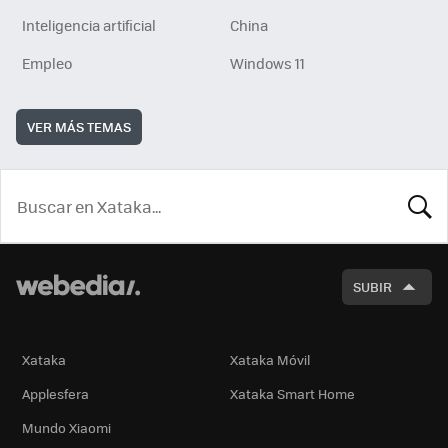
Inteligencia artificial
China
Empleo
Windows 11
VER MÁS TEMAS
BUSCA
SUBIR
Xataka
Xataka Móvil
Applesfera
Xataka Smart Home
Mundo Xiaomi