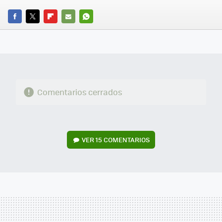
FACEBOOK
TWITTER
FLIPBOARD
E-
WHATSAPP
MAIL
Comentarios cerrados
VER
15 COMENTARIOS