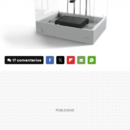
17 comentarios
FACEBOOK
TWITTER
FLIPBOARD
E-
WHATSAPP
MAIL