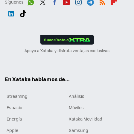
Síguenos
Wh
Twit
Fac
You
Inst
Tele
RSS
Flip
ats
ter
ebo
tub
agr
gra
boa
Link
Tikt
App
ok
e
am
m
rd
edI
ok
Suscríbete a
n
Apoya a Xataka y disfruta ventajas exclusivas
En Xataka hablamos de...
Streaming
Análisis
Espacio
Móviles
Energía
Xataka Movilidad
Apple
Samsung