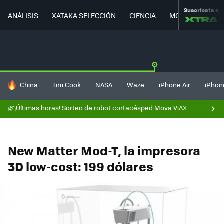
Suscríbete a
ANÁLISIS
XATAKA SELECCIÓN
CIENCIA
MOVILIDAD
HOY SE HABLA DE
China
Tim Cook
NASA
Waze
iPhone Air
iPhone
🌿¡Últimas horas! Sorteo de robot cortacésped Mova ViAX
New Matter Mod-T, la impresora
3D low-cost: 199 dólares