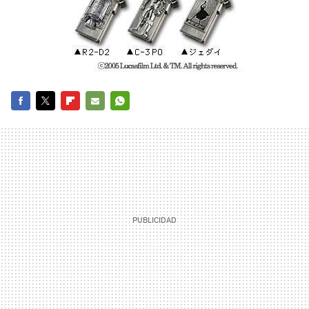
FACEBOOK
TWITTER
FLIPBOARD
E-
WHATSAPP
MAIL