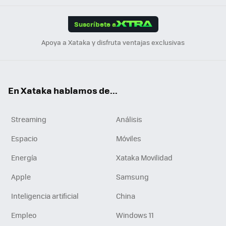
App
ok
e
am
m
rd
edI
ok
Suscríbete a
n
Apoya a Xataka y disfruta ventajas exclusivas
En Xataka hablamos de...
Streaming
Análisis
Espacio
Móviles
Energía
Xataka Movilidad
Apple
Samsung
Inteligencia artificial
China
Empleo
Windows 11