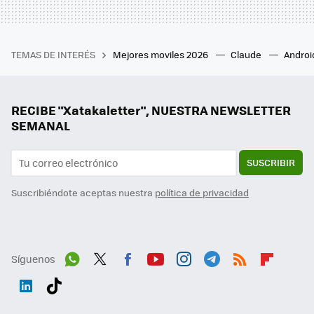
TEMAS DE INTERÉS
Mejores moviles 2026
Claude
Androi
RECIBE "Xatakaletter", NUESTRA NEWSLETTER
SEMANAL
SUSCRIBIR
Suscribiéndote aceptas nuestra
política de privacidad
Síguenos
Wh
Twit
Fac
You
Inst
Tele
RSS
Flip
ats
ter
ebo
tub
agr
gra
boa
Link
Tikt