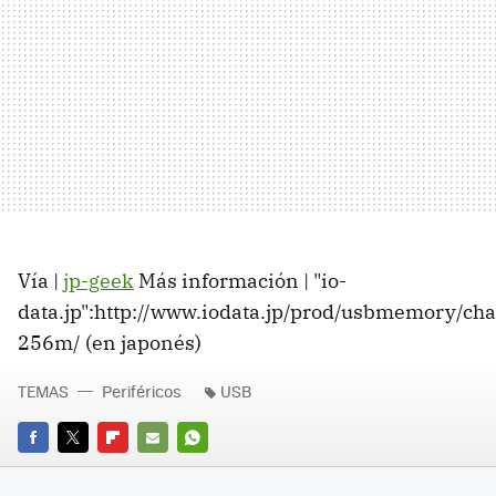
Vía |
jp-geek
Más información | "io-
data.jp":http://www.iodata.jp/prod/usbmemory/cha
256m/ (en japonés)
TEMAS
Periféricos
USB
FACEBOOK
TWITTER
FLIPBOARD
E-
WHATSAPP