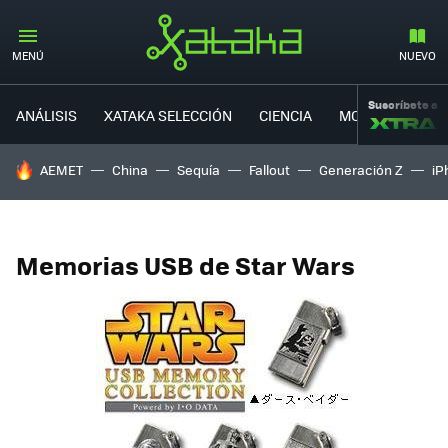
MENÚ
NUEVO
Suscríbete a
ANÁLISIS
XATAKA SELECCIÓN
CIENCIA
MOVILIDAD
HOY SE HABLA DE
AEMET
China
Sequía
Fallout
Generación Z
iP
Memorias USB de Star Wars