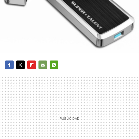
FACEBOOK
TWITTER
FLIPBOARD
E-
WHATSAPP
MAIL