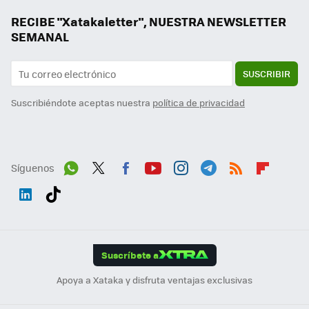
RECIBE "Xatakaletter", NUESTRA NEWSLETTER
SEMANAL
SUSCRIBIR
Suscribiéndote aceptas nuestra
política de privacidad
Síguenos
Wh
Twit
Fac
You
Inst
Tele
RSS
Flip
ats
ter
ebo
tub
agr
gra
boa
Link
Tikt
App
ok
e
am
m
rd
edI
ok
Suscríbete a
n
Apoya a Xataka y disfruta ventajas exclusivas