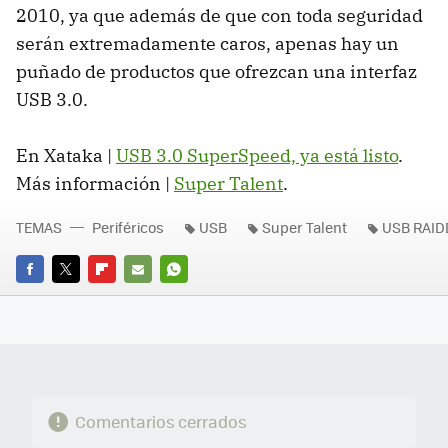
2010, ya que además de que con toda seguridad
serán extremadamente caros, apenas hay un
puñado de productos que ofrezcan una interfaz
USB 3.0.
En Xataka |
USB 3.0 SuperSpeed, ya está listo
.
Más información |
Super Talent
.
TEMAS
Periféricos
USB
Super Talent
USB RAIDD
FACEBOOK
TWITTER
FLIPBOARD
E-
WHATSAPP
MAIL
Comentarios cerrados