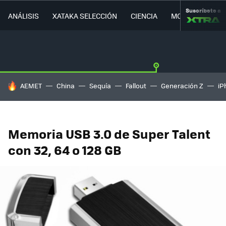
Suscríbete a
ANÁLISIS
XATAKA SELECCIÓN
CIENCIA
MOVILIDAD
HOY SE HABLA DE
AEMET
China
Sequía
Fallout
Generación Z
iP
Memoria USB 3.0 de Super Talent
con 32, 64 o 128 GB