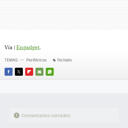
Vía |
Engadget
.
TEMAS
Periféricos
Teclado
FACEBOOK
TWITTER
FLIPBOARD
E-
WHATSAPP
MAIL
Comentarios cerrados