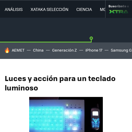
Suscríbete a
ANÁLISIS
XATAKA SELECCIÓN
CIENCIA
MOVILIDAD
HOY SE HABLA DE
AEMET
China
Generación Z
iPhone 17
Samsung G
Luces y acción para un teclado
luminoso