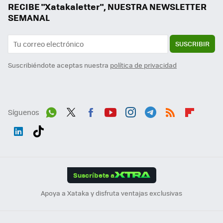
RECIBE "Xatakaletter", NUESTRA NEWSLETTER
SEMANAL
SUSCRIBIR
Suscribiéndote aceptas nuestra
política de privacidad
Síguenos
Wh
Twit
Fac
You
Inst
Tele
RSS
Flip
ats
ter
ebo
tub
agr
gra
boa
Link
Tikt
App
ok
e
am
m
rd
edI
ok
Suscríbete a
n
Apoya a Xataka y disfruta ventajas exclusivas