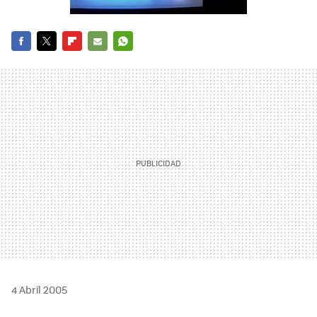
FACEBOOK
TWITTER
FLIPBOARD
E-
WHATSAPP
MAIL
4 Abril 2005