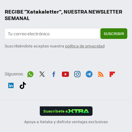
RECIBE "Xatakaletter", NUESTRA NEWSLETTER
SEMANAL
SUSCRIBIR
Suscribiéndote aceptas nuestra
política de privacidad
Síguenos
Wh
Twit
Fac
You
Inst
Tele
RSS
Flip
ats
ter
ebo
tub
agr
gra
boa
Link
Tikt
App
ok
e
am
m
rd
edI
ok
Suscríbete a
n
Apoya a Xataka y disfruta ventajas exclusivas