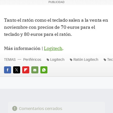
Tanto el ratón como el teclado salen a la venta en
noviembre con precios de 70 euros para el
teclado y 80 euros para el ratón.
Más información |
Logitech
.
TEMAS
Periféricos
Logitech
Ratón Logitech
Tec
FACEBOOK
TWITTER
FLIPBOARD
E-
WHATSAPP
MAIL
Comentarios cerrados