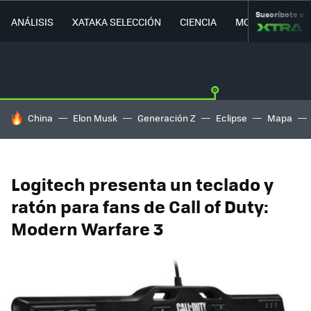
Suscríbete a
ANÁLISIS
XATAKA SELECCIÓN
CIENCIA
MOVILIDAD
HOY SE HABLA DE
China
Elon Musk
Generación Z
Eclipse
Mapa
Logitech presenta un teclado y
ratón para fans de Call of Duty:
Modern Warfare 3