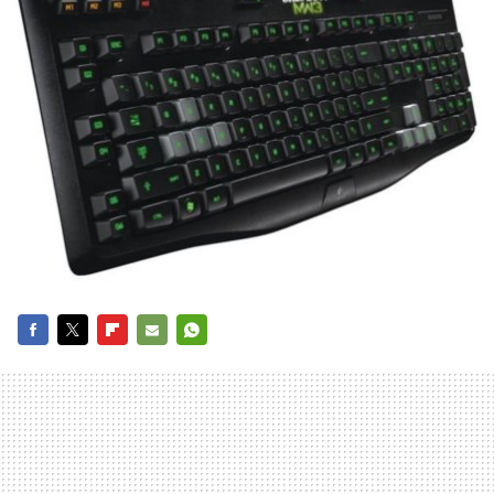
FACEBOOK
TWITTER
FLIPBOARD
E-
WHATSAPP
MAIL