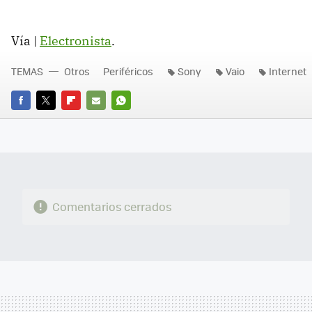
Vía |
Electronista
.
TEMAS
Otros
Periféricos
Sony
Vaio
Internet
FACEBOOK
TWITTER
FLIPBOARD
E-
WHATSAPP
MAIL
Comentarios cerrados