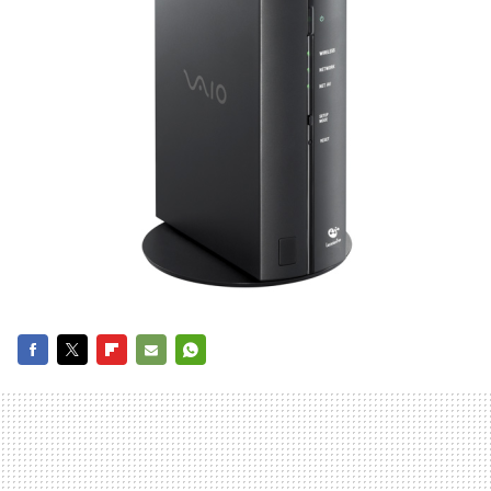
FACEBOOK
TWITTER
FLIPBOARD
E-
WHATSAPP
MAIL