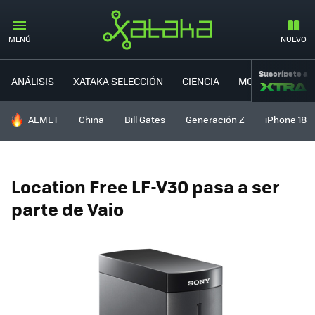
MENÚ
NUEVO
Suscríbete a
ANÁLISIS
XATAKA SELECCIÓN
CIENCIA
MOVILIDAD
HOY SE HABLA DE
AEMET
China
Bill Gates
Generación Z
iPhone 18
Location Free LF-V30 pasa a ser
parte de Vaio