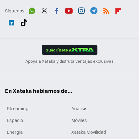
Síguenos
Wh
Twit
Fac
You
Inst
Tele
RSS
Flip
ats
ter
ebo
tub
agr
gra
boa
Link
Tikt
App
ok
e
am
m
rd
edI
ok
Suscríbete a
n
Apoya a Xataka y disfruta ventajas exclusivas
En Xataka hablamos de...
Streaming
Análisis
Espacio
Móviles
Energía
Xataka Movilidad