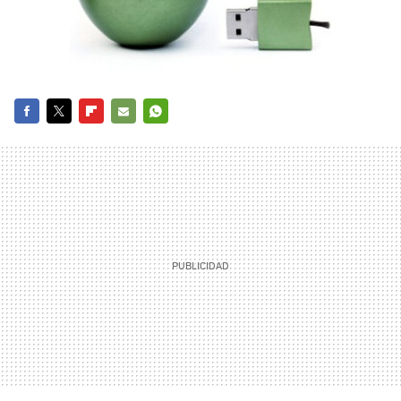
FACEBOOK
TWITTER
FLIPBOARD
E-
WHATSAPP
MAIL