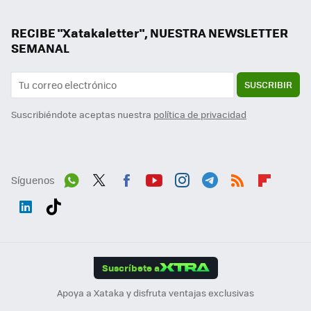
RECIBE "Xatakaletter", NUESTRA NEWSLETTER
SEMANAL
SUSCRIBIR
Suscribiéndote aceptas nuestra
política de privacidad
Síguenos
Wh
Twit
Fac
You
Inst
Tele
RSS
Flip
ats
ter
ebo
tub
agr
gra
boa
Link
Tikt
App
ok
e
am
m
rd
edI
ok
Suscríbete a
n
Apoya a Xataka y disfruta ventajas exclusivas