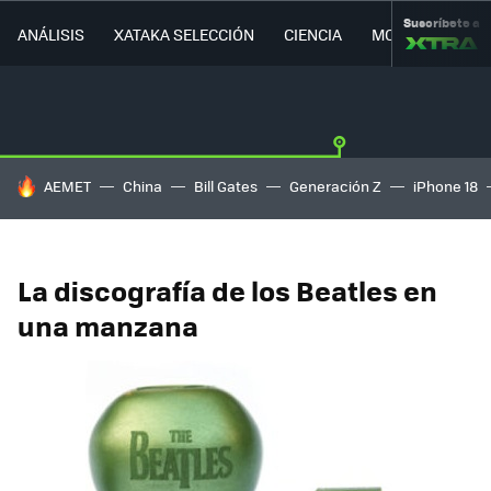
Suscríbete a
ANÁLISIS
XATAKA SELECCIÓN
CIENCIA
MOVILIDAD
HOY SE HABLA DE
AEMET
China
Bill Gates
Generación Z
iPhone 18
La discografía de los Beatles en
una manzana