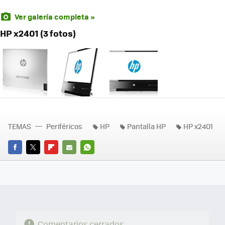
Ver galería completa »
HP x2401 (3 fotos)
TEMAS
Periféricos
HP
Pantalla HP
HP x2401
FACEBOOK
TWITTER
FLIPBOARD
E-
WHATSAPP
MAIL
Comentarios cerrados