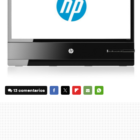
13 comentarios
FACEBOOK
TWITTER
FLIPBOARD
E-
WHATSAPP
MAIL