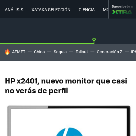
Suscríbete a
ANÁLISIS
XATAKA SELECCIÓN
CIENCIA
MOVILIDAD
HOY SE HABLA DE
AEMET
China
Sequía
Fallout
Generación Z
iP
HP x2401, nuevo monitor que casi
no verás de perfil