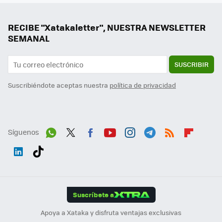
RECIBE "Xatakaletter", NUESTRA NEWSLETTER
SEMANAL
SUSCRIBIR
Suscribiéndote aceptas nuestra
política de privacidad
Síguenos
Wh
Twit
Fac
You
Inst
Tele
RSS
Flip
ats
ter
ebo
tub
agr
gra
boa
Link
Tikt
App
ok
e
am
m
rd
edI
ok
Suscríbete a
n
Apoya a Xataka y disfruta ventajas exclusivas