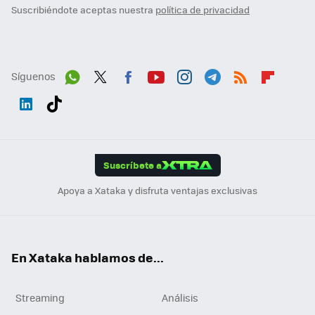
Suscribiéndote aceptas nuestra
política de privacidad
Síguenos
Wh
Twit
Fac
You
Inst
Tele
RSS
Flip
ats
ter
ebo
tub
agr
gra
boa
Link
Tikt
App
ok
e
am
m
rd
edI
ok
Suscríbete a
n
Apoya a Xataka y disfruta ventajas exclusivas
En Xataka hablamos de...
Streaming
Análisis