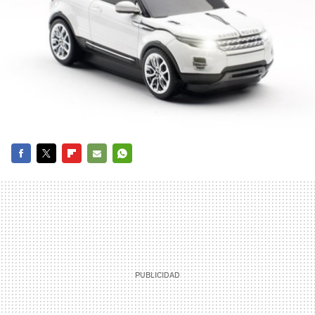
FACEBOOK
TWITTER
FLIPBOARD
E-
WHATSAPP
MAIL