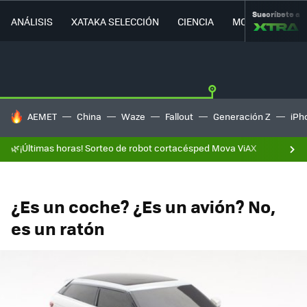
Suscríbete a
ANÁLISIS
XATAKA SELECCIÓN
CIENCIA
MOVILIDAD
HOY SE HABLA DE
AEMET
China
Waze
Fallout
Generación Z
iPh
🌿¡Últimas horas! Sorteo de robot cortacésped Mova ViAX
¿Es un coche? ¿Es un avión? No,
es un ratón