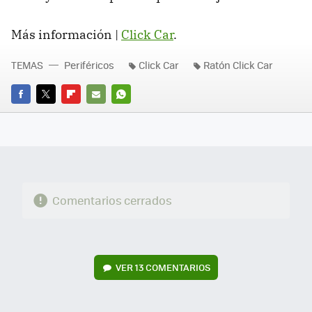
Más información |
Click Car
.
TEMAS
Periféricos
Click Car
Ratón Click Car
FACEBOOK
TWITTER
FLIPBOARD
E-
WHATSAPP
MAIL
Comentarios cerrados
VER
13 COMENTARIOS