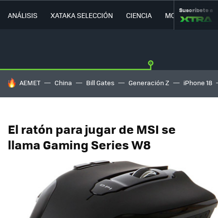
Suscríbete a
ANÁLISIS
XATAKA SELECCIÓN
CIENCIA
MOVILIDAD
HOY SE HABLA DE
AEMET
China
Bill Gates
Generación Z
iPhone 18
El ratón para jugar de MSI se
llama Gaming Series W8