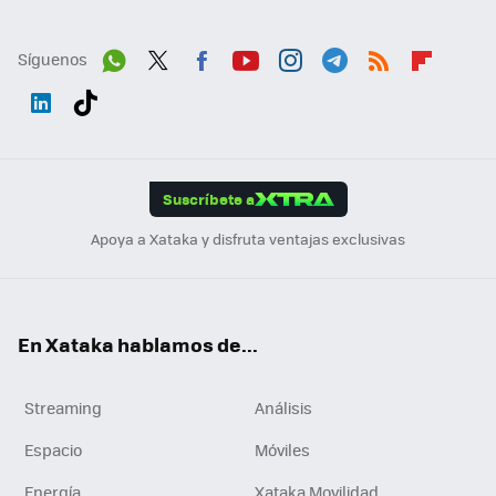
Síguenos
Wh
Twit
Fac
You
Inst
Tele
RSS
Flip
ats
ter
ebo
tub
agr
gra
boa
Link
Tikt
App
ok
e
am
m
rd
edI
ok
Suscríbete a
n
Apoya a Xataka y disfruta ventajas exclusivas
En Xataka hablamos de...
Streaming
Análisis
Espacio
Móviles
Energía
Xataka Movilidad