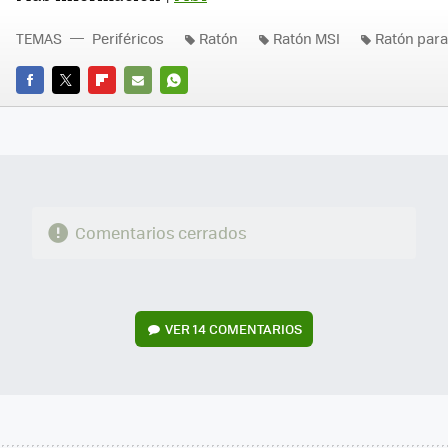
TEMAS
Periféricos
Ratón
Ratón MSI
Ratón para
FACEBOOK
TWITTER
FLIPBOARD
E-
WHATSAPP
MAIL
Comentarios cerrados
VER
14 COMENTARIOS