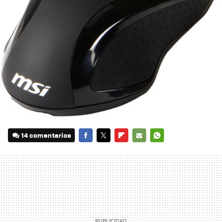
14 comentarios
FACEBOOK
TWITTER
FLIPBOARD
E-
WHATSAPP
MAIL