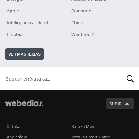
Apple
Samsung
Inteligencia artificial
China
Empleo
Windows 11
VER MÁS TEMAS
BUSCA
SUBIR
Xataka
Xataka Móvil
Applesfera
Xataka Smart Home