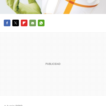
FACEBOOK
TWITTER
FLIPBOARD
E-
WHATSAPP
MAIL