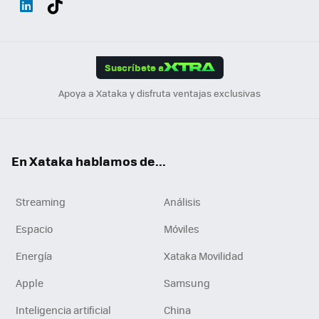
ats
ter
ebo
tub
agr
gra
boa
Link
Tikt
App
ok
e
am
m
rd
edI
ok
Suscríbete a
n
Apoya a Xataka y disfruta ventajas exclusivas
En Xataka hablamos de...
Streaming
Análisis
Espacio
Móviles
Energía
Xataka Movilidad
Apple
Samsung
Inteligencia artificial
China