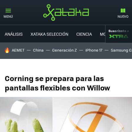
MENÚ
NUEVO
Suscríbete a
ANÁLISIS
XATAKA SELECCIÓN
CIENCIA
MOVILIDAD
HOY SE HABLA DE
AEMET
China
Generación Z
iPhone 17
Samsung G
Corning se prepara para las
pantallas flexibles con Willow