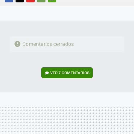
FACEBOOK
TWITTER
FLIPBOARD
E-
WHATSAPP
MAIL
Comentarios cerrados
VER
7 COMENTARIOS