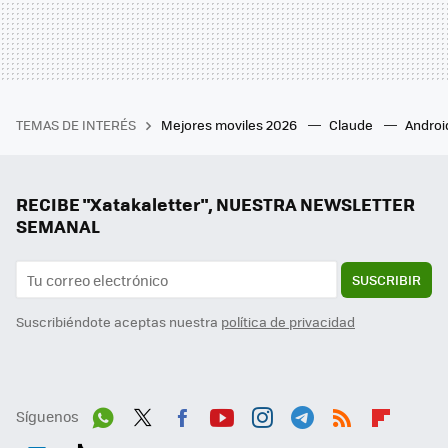
TEMAS DE INTERÉS
Mejores moviles 2026
Claude
Androi
RECIBE "Xatakaletter", NUESTRA NEWSLETTER
SEMANAL
SUSCRIBIR
Suscribiéndote aceptas nuestra
política de privacidad
Síguenos
Wh
Twit
Fac
You
Inst
Tele
RSS
Flip