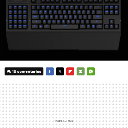
10 comentarios
FACEBOOK
TWITTER
FLIPBOARD
E-
WHATSAPP
MAIL