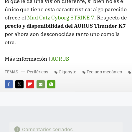
lo que le da una visión diferente, si bien no es el
único que tiene esta característica: algo parecido
ofrece el
Mad Catz Cyborg STRIKE 7
. Respecto de
precio y disponibilidad del AORUS Thunder K7
por ahora son desconocidas tanto uno como la
otra.
Más información |
AORUS
TEMAS
Periféricos
Gigabyte
Teclado mecánico
FACEBOOK
TWITTER
FLIPBOARD
E-
WHATSAPP
MAIL
Comentarios cerrados