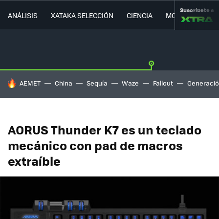
Suscríbete a
ANÁLISIS
XATAKA SELECCIÓN
CIENCIA
MOVILIDAD
HOY SE HABLA DE
AEMET
China
Sequía
Waze
Fallout
Generació
AORUS Thunder K7 es un teclado
mecánico con pad de macros
extraíble