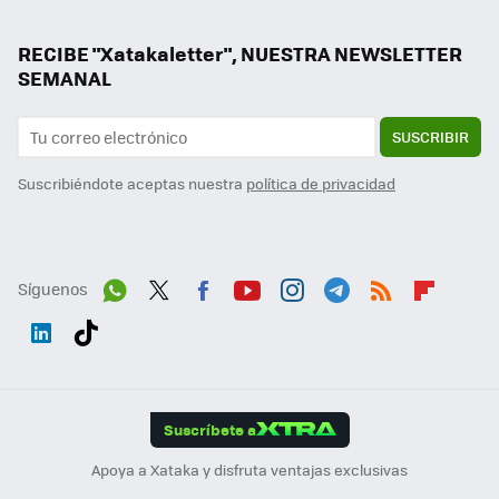
RECIBE "Xatakaletter", NUESTRA NEWSLETTER
SEMANAL
SUSCRIBIR
Suscribiéndote aceptas nuestra
política de privacidad
Síguenos
Wh
Twit
Fac
You
Inst
Tele
RSS
Flip
ats
ter
ebo
tub
agr
gra
boa
Link
Tikt
App
ok
e
am
m
rd
edI
ok
Suscríbete a
n
Apoya a Xataka y disfruta ventajas exclusivas