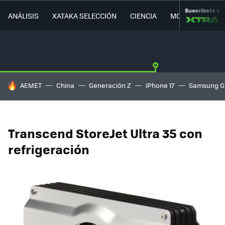
Suscríbete a
ANÁLISIS
XATAKA SELECCIÓN
CIENCIA
MOVILIDAD
HOY SE HABLA DE
AEMET
China
Generación Z
iPhone 17
Samsung G
Transcend StoreJet Ultra 35 con
refrigeración