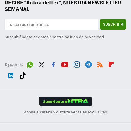
RECIBE "Xatakaletter", NUESTRA NEWSLETTER
SEMANAL
SUSCRIBIR
Suscribiéndote aceptas nuestra
política de privacidad
Síguenos
Wh
Twit
Fac
You
Inst
Tele
RSS
Flip
ats
ter
ebo
tub
agr
gra
boa
Link
Tikt
App
ok
e
am
m
rd
edI
ok
Suscríbete a
n
Apoya a Xataka y disfruta ventajas exclusivas