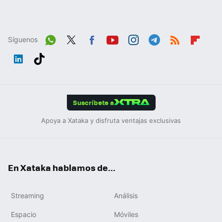
Síguenos
Wh
Twit
Fac
You
Inst
Tele
RSS
Flip
ats
ter
ebo
tub
agr
gra
boa
Link
Tikt
App
ok
e
am
m
rd
edIn
ok
Suscríbete a
Apoya a Xataka y disfruta ventajas exclusivas
En Xataka hablamos de...
Streaming
Análisis
Espacio
Móviles