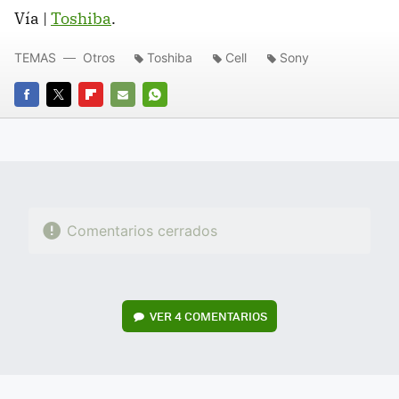
Vía |
Toshiba
.
TEMAS
Otros
Toshiba
Cell
Sony
FACEBOOK
TWITTER
FLIPBOARD
E-
WHATSAPP
MAIL
Comentarios cerrados
VER
4 COMENTARIOS