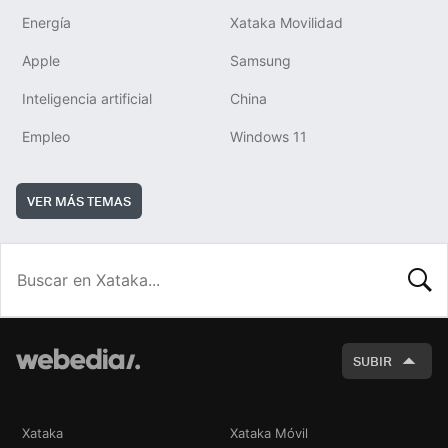
Energía
Xataka Movilidad
Apple
Samsung
Inteligencia artificial
China
Empleo
Windows 11
VER MÁS TEMAS
BUSCA
SUBIR
Xataka
Xataka Móvil