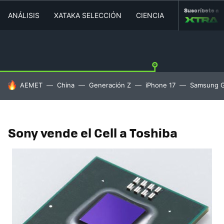
Suscríbete a
ANÁLISIS
XATAKA SELECCIÓN
CIENCIA
MOVILIDAD
HOY SE HABLA DE
AEMET
China
Generación Z
iPhone 17
Samsung G
Sony vende el Cell a Toshiba