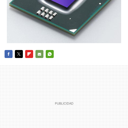
FACEBOOK
TWITTER
FLIPBOARD
E-
WHATSAPP
MAIL