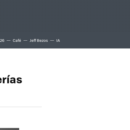
S26
Café
Jeff Bezos
IA
erías