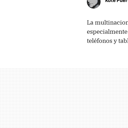
Kote Puer
La multinacio
especialmente 
teléfonos y ta