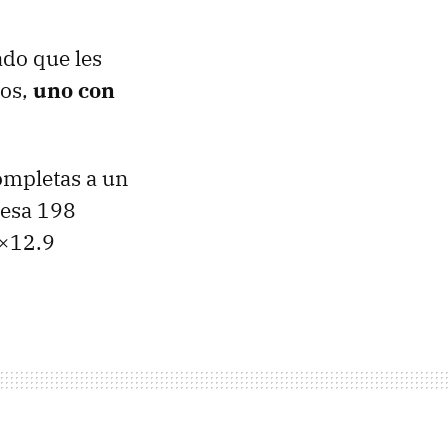
ado que les
los,
uno con
ompletas a un
pesa 198
4×12.9