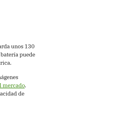
tarda unos 130
 batería puede
trica.
mágenes
el mercado
.
pacidad de