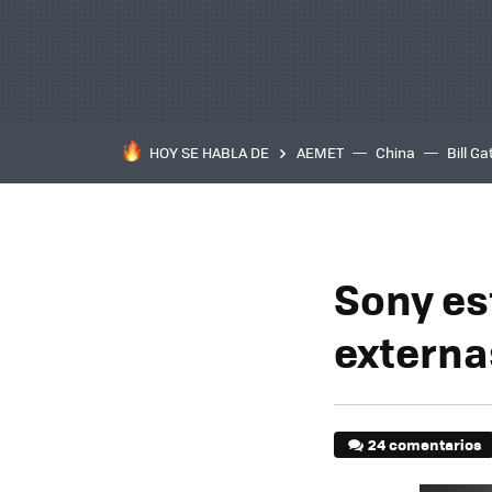
HOY SE HABLA DE
AEMET
China
Bill Ga
Sony es
externa
24 comentarios