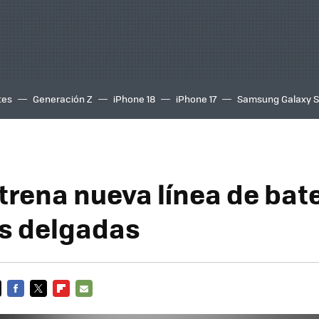
tes
Generación Z
iPhone 18
iPhone 17
Samsung Galaxy 
trena nueva línea de bat
s delgadas
FACEBOOK
TWITTER
FLIPBOARD
E-