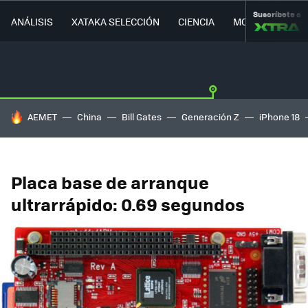
Suscríbete a
ANÁLISIS
XATAKA SELECCIÓN
CIENCIA
MOVILIDAD
HOY SE HABLA DE
AEMET
China
Bill Gates
Generación Z
iPhone 18
Placa base de arranque
ultrarrápido: 0.69 segundos