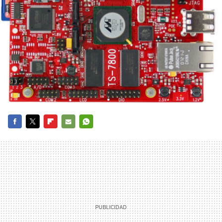
FACEBOOK
TWITTER
FLIPBOARD
E-
WHATSAPP
MAIL