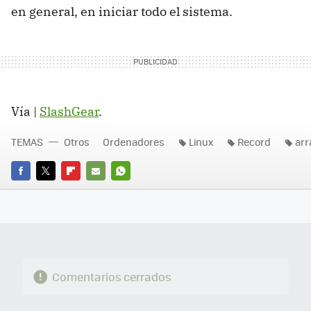
en general, en iniciar todo el sistema.
Vía |
SlashGear
.
TEMAS
Otros
Ordenadores
Linux
Record
ar
FACEBOOK
TWITTER
FLIPBOARD
E-
WHATSAPP
MAIL
Comentarios cerrados