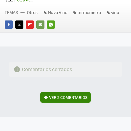
TEMAS
Otros
Nuvo Vino
termómetro
vino
FACEBOOK
TWITTER
FLIPBOARD
E-
WHATSAPP
MAIL
Comentarios cerrados
VER
2 COMENTARIOS