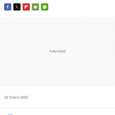
FACEBOOK
TWITTER
FLIPBOARD
E-
WHATSAPP
MAIL
22 Enero 2007