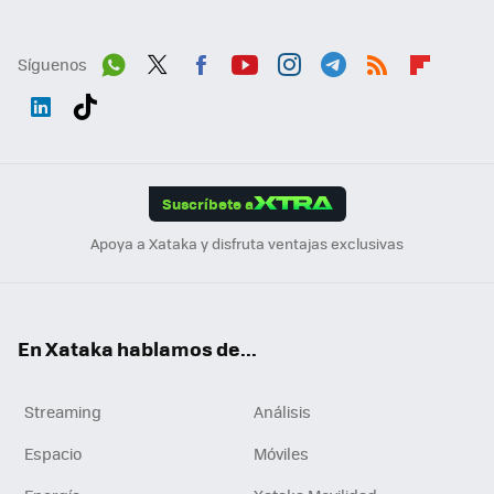
Síguenos
Wh
Twit
Fac
You
Inst
Tele
RSS
Flip
ats
ter
ebo
tub
agr
gra
boa
Link
Tikt
App
ok
e
am
m
rd
edI
ok
Suscríbete a
n
Apoya a Xataka y disfruta ventajas exclusivas
En Xataka hablamos de...
Streaming
Análisis
Espacio
Móviles