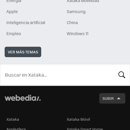
Energía
Xataka Movilidad
Apple
Samsung
Inteligencia artificial
China
Empleo
Windows 11
VER MÁS TEMAS
BUSCA
SUBIR
Xataka
Xataka Móvil
Applesfera
Xataka Smart Home