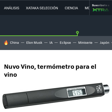
Suscríbete a
ANÁLISIS
XATAKA SELECCIÓN
CIENCIA
MOVILIDAD
HOY SE HABLA DE
China
Elon Musk
IA
Eclipse
Miniserie
Japón
Nuvo Vino, termómetro para el
vino