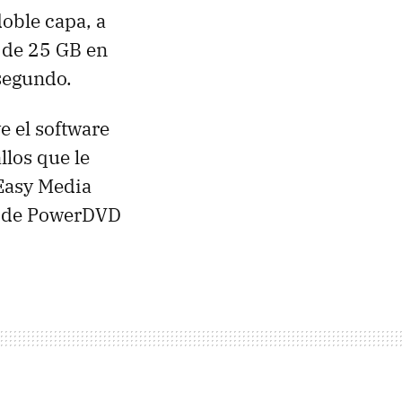
oble capa, a
 de 25 GB en
segundo.
e el software
los que le
Easy Media
s de PowerDVD