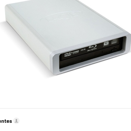
entes