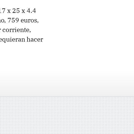
17 x 25 x 4.4
ño, 759 euros,
 corriente,
requieran hacer