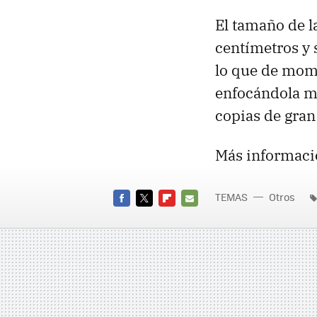
El tamaño de l
centímetros y 
lo que de mome
enfocándola má
copias de gran
Más informaci
TEMAS
Otros
FACEBOOK
TWITTER
FLIPBOARD
E-
MAIL