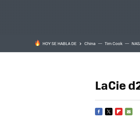
HOY SE HABLA DE
China
Tim Cook
NAS
LaCie d2
FACEBOOK
TWITTER
FLIPBOARD
E-
MAIL