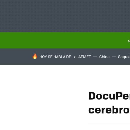
HOY SE HABLA DE
AEMET
China
Sequí
DocuPen
cerebro