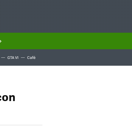
GTA VI
Café
con