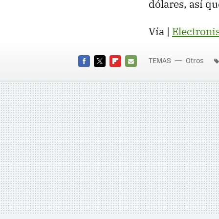
dólares, así q
Vía |
Electroni
TEMAS
Otros
FACEBOOK
TWITTER
FLIPBOARD
E-
MAIL