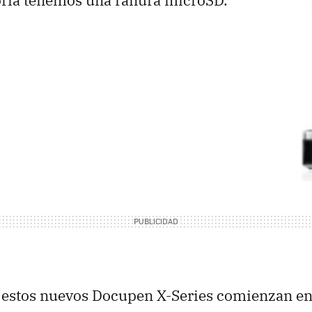
ia tenemos una ranura microSD.
e estos nuevos Docupen X-Series comienzan en