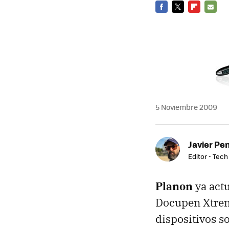
FACEBOOK
TWITTER
FLIPBOARD
E-
MAIL
5 Noviembre 2009
Javier Pe
Editor - Tech
Planon
ya act
Docupen Xtrem
dispositivos s