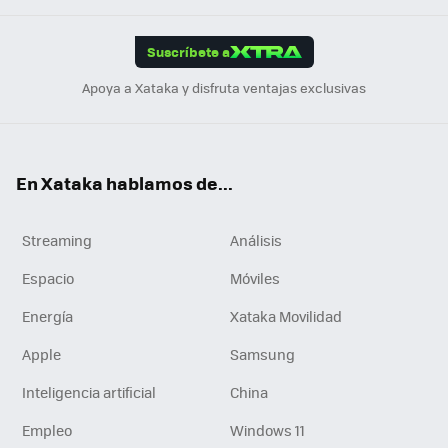
App
ok
e
am
m
rd
edI
ok
Suscríbete a
n
Apoya a Xataka y disfruta ventajas exclusivas
En Xataka hablamos de...
Streaming
Análisis
Espacio
Móviles
Energía
Xataka Movilidad
Apple
Samsung
Inteligencia artificial
China
Empleo
Windows 11