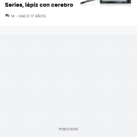
Series, lápiz con cerebro
COMENTARIOS
14
HACE 17 AÑOS