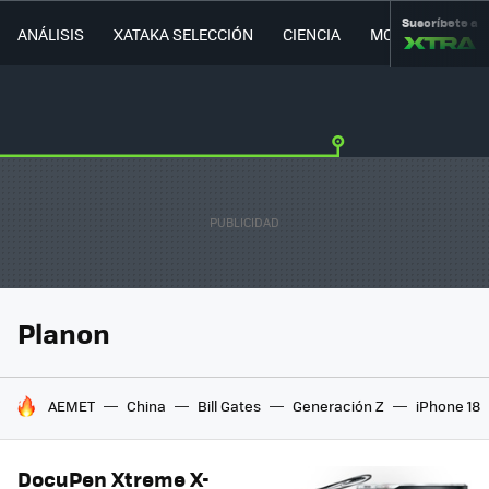
Suscríbete a
ANÁLISIS
XATAKA SELECCIÓN
CIENCIA
MOVILIDAD
Planon
HOY SE HABLA DE
AEMET
China
Bill Gates
Generación Z
iPhone 18
DocuPen Xtreme X-