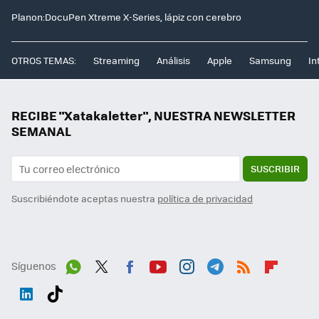
Planon:DocuPen Xtreme X-Series, lápiz con cerebro
OTROS TEMAS:
Streaming
Análisis
Apple
Samsung
In
RECIBE "Xatakaletter", NUESTRA NEWSLETTER
SEMANAL
SUSCRIBIR
Suscribiéndote aceptas nuestra
política de privacidad
Síguenos
Wh
Twit
Fac
You
Inst
Tele
RSS
Flip
ats
ter
ebo
tub
agr
gra
boa
Link
Tikt