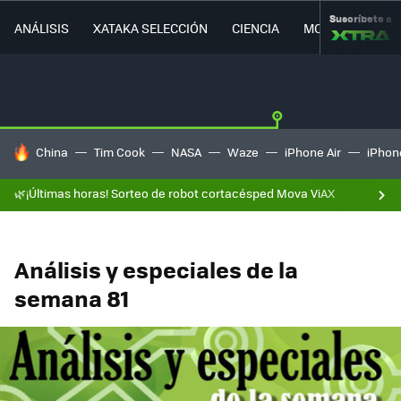
Suscríbete a
ANÁLISIS
XATAKA SELECCIÓN
CIENCIA
MOVILIDAD
HOY SE HABLA DE
China
Tim Cook
NASA
Waze
iPhone Air
iPhone
🌿¡Últimas horas! Sorteo de robot cortacésped Mova ViAX
Análisis y especiales de la
semana 81