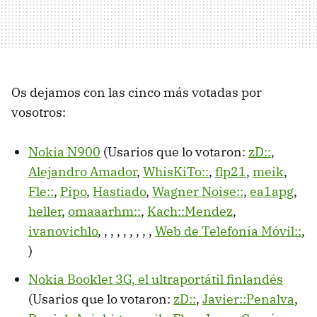
Os dejamos con las cinco más votadas por
vosotros:
Nokia N900
(Usarios que lo votaron:
zD::
,
Alejandro Amador
,
WhisKiTo::
,
flp21
,
meik
,
Fle::
,
Pipo
,
Hastiado
,
Wagner Noise::
,
ea1apg
,
heller
,
omaaarhm::
,
Kach::Mendez
,
ivanovichlo
,
,
,
,
,
,
,
,
,
Web de Telefonía Móvil::
,
)
Nokia Booklet 3G, el ultraportátil finlandés
(Usarios que lo votaron:
zD::
,
Javier::Penalva
,