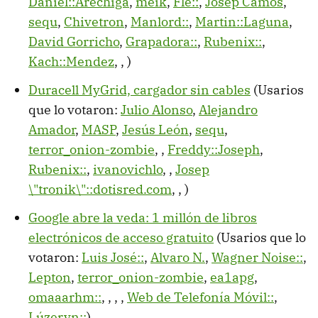
Daniel::Aréchiga
,
meik
,
Fle::
,
Josep Camós
,
sequ
,
Chivetron
,
Manlord::
,
Martin::Laguna
,
David Gorricho
,
Grapadora::
,
Rubenix::
,
Kach::Mendez
,
,
)
Duracell MyGrid, cargador sin cables
(Usarios
que lo votaron:
Julio Alonso
,
Alejandro
Amador
,
MASP
,
Jesús León
,
sequ
,
terror_onion-zombie
,
,
Freddy::Joseph
,
Rubenix::
,
ivanovichlo
,
,
Josep
\"tronik\"::dotisred.com
,
,
)
Google abre la veda: 1 millón de libros
electrónicos de acceso gratuito
(Usarios que lo
votaron:
Luis José::
,
Alvaro N.
,
Wagner Noise::
,
Lepton
,
terror_onion-zombie
,
ea1apg
,
omaaarhm::
,
,
,
,
Web de Telefonía Móvil::
,
Lúzeryn::
)