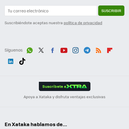
SUSCRIBIR
Suscribiéndote aceptas nuestra
política de privacidad
Síguenos
Wh
Twit
Fac
You
Inst
Tele
RSS
Flip
ats
ter
ebo
tub
agr
gra
boa
Link
Tikt
App
ok
e
am
m
rd
edI
ok
Suscríbete a
n
Apoya a Xataka y disfruta ventajas exclusivas
En Xataka hablamos de...