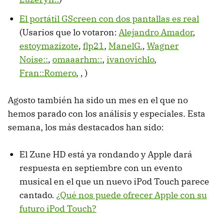
El portátil GScreen con dos pantallas es real
(Usarios que lo votaron:
Alejandro Amador
,
estoymazizote
,
flp21
,
ManelG.
,
Wagner
Noise::
,
omaaarhm::
,
ivanovichlo
,
Fran::Romero
,
,
)
Agosto también ha sido un mes en el que no
hemos parado con los análisis y especiales. Esta
semana, los más destacados han sido:
El Zune HD está ya rondando y Apple dará
respuesta en septiembre con un evento
musical en el que un nuevo iPod Touch parece
cantado.
¿Qué nos puede ofrecer Apple con su
futuro iPod Touch?