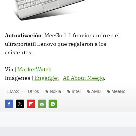
Actualización
: MeeGo 1.1 funcionando en el
ultraportátil Lenovo que regalaron a los
asistentes:
Vía |
MarketWatch
.
Imágenes |
Engadget
|
All About Meego
.
TEMAS
Otros
Nokia
Intel
AMD
MeeGo
FACEBOOK
TWITTER
FLIPBOARD
E-
WHATSAPP
MAIL