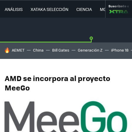
Suscríbete a
ANÁLISIS
XATAKA SELECCIÓN
CIENCIA
MOVILIDAD
HOY SE HABLA DE
AEMET
China
Bill Gates
Generación Z
iPhone 18
AMD se incorpora al proyecto
MeeGo