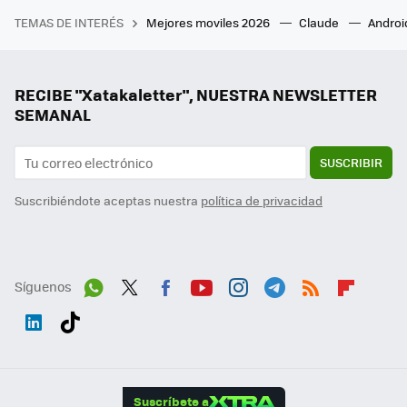
TEMAS DE INTERÉS
Mejores moviles 2026
Claude
Androi
RECIBE "Xatakaletter", NUESTRA NEWSLETTER
SEMANAL
SUSCRIBIR
Suscribiéndote aceptas nuestra
política de privacidad
Síguenos
Wh
Twit
Fac
You
Inst
Tele
RSS
Flip
ats
ter
ebo
tub
agr
gra
boa
Link
Tikt
App
ok
e
am
m
rd
edI
ok
Suscríbete a
n