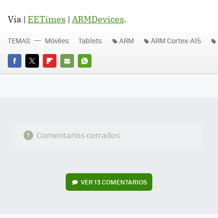
Vía |
EETimes
|
ARMDevices
.
TEMAS
Móviles
Tablets
ARM
ARM Cortex-A15
FACEBOOK
TWITTER
FLIPBOARD
E-
WHATSAPP
MAIL
Comentarios cerrados
VER
13 COMENTARIOS