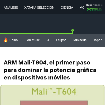
Suscríbete a
ANÁLISIS
XATAKA SELECCIÓN
CIENCIA
MOVILIDAD
HOY SE HABLA DE
China
Elon Musk
IA
Eclipse
Miniserie
Japón
ARM Mali-T604, el primer paso
para dominar la potencia gráfica
en dispositivos móviles