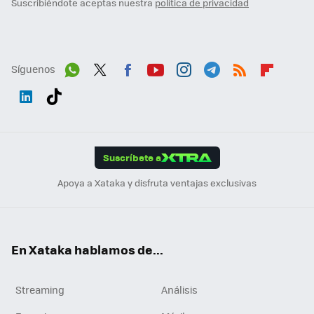
Suscribiéndote aceptas nuestra
política de privacidad
Síguenos
Wh
Twit
Fac
You
Inst
Tele
RSS
Flip
ats
ter
ebo
tub
agr
gra
boa
Link
Tikt
App
ok
e
am
m
rd
edI
ok
Suscríbete a
n
Apoya a Xataka y disfruta ventajas exclusivas
En Xataka hablamos de...
Streaming
Análisis