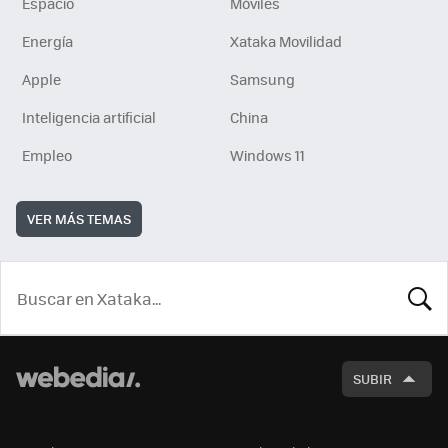
Espacio
Móviles
Energía
Xataka Movilidad
Apple
Samsung
Inteligencia artificial
China
Empleo
Windows 11
VER MÁS TEMAS
BUSCA
SUBIR