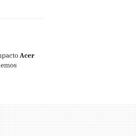
ompacto
Acer
odemos