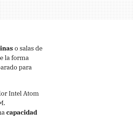
cinas
o salas de
e la forma
parado para
or Intel Atom
M
.
una
capacidad