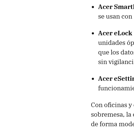
Acer Smart
se usan con 
Acer eLoc
unidades ópt
que los dat
sin vigilanci
Acer eSett
funcionamie
Con oficinas 
sobremesa, la
de forma mode