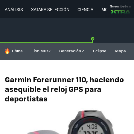
Suscríbete a
ANÁLISIS
XATAKA SELECCIÓN
CIENCIA
MOVILIDAD
HOY SE HABLA DE
China
Elon Musk
Generación Z
Eclipse
Mapa
Garmin Forerunner 110, haciendo
asequible el reloj GPS para
deportistas