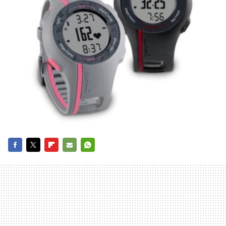
FACEBOOK
TWITTER
FLIPBOARD
E-
WHATSAPP
MAIL