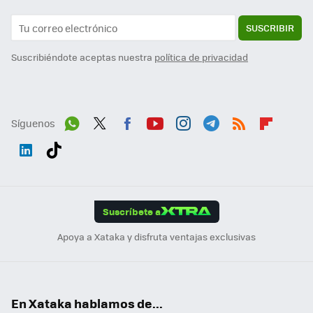
SUSCRIBIR
Suscribiéndote aceptas nuestra
política de privacidad
Síguenos
Wh
Twit
Fac
You
Inst
Tele
RSS
Flip
ats
ter
ebo
tub
agr
gra
boa
Link
Tikt
App
ok
e
am
m
rd
edI
ok
Suscríbete a
n
Apoya a Xataka y disfruta ventajas exclusivas
En Xataka hablamos de...