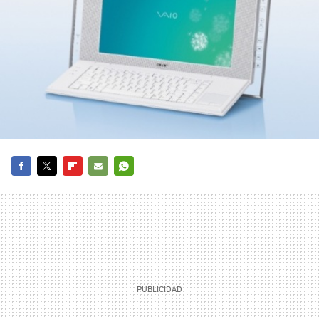
FACEBOOK
TWITTER
FLIPBOARD
E-
WHATSAPP
MAIL