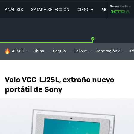
Suscríbete a
ANÁLISIS
XATAKA SELECCIÓN
CIENCIA
MOVILIDAD
HOY SE HABLA DE
AEMET
China
Sequía
Fallout
Generación Z
iP
Vaio VGC-LJ25L, extraño nuevo
portátil de Sony