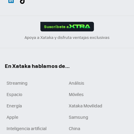
ats
ter
ebo
tub
agr
gra
boa
Link
Tikt
App
ok
e
am
m
rd
edI
ok
Suscríbete a
n
Apoya a Xataka y disfruta ventajas exclusivas
En Xataka hablamos de...
Streaming
Análisis
Espacio
Móviles
Energía
Xataka Movilidad
Apple
Samsung
Inteligencia artificial
China