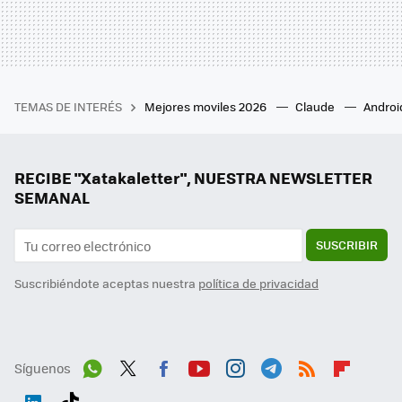
TEMAS DE INTERÉS
Mejores moviles 2026
Claude
Androi
RECIBE "Xatakaletter", NUESTRA NEWSLETTER
SEMANAL
SUSCRIBIR
Suscribiéndote aceptas nuestra
política de privacidad
Síguenos
Wh
Twit
Fac
You
Inst
Tele
RSS
Flip