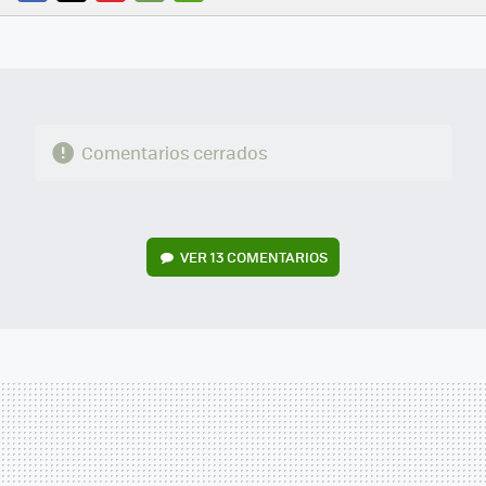
FACEBOOK
TWITTER
FLIPBOARD
E-
WHATSAPP
MAIL
Comentarios cerrados
VER
13 COMENTARIOS