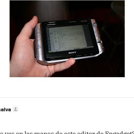
nalva
ue ves en las manos de este editor de Engadget?