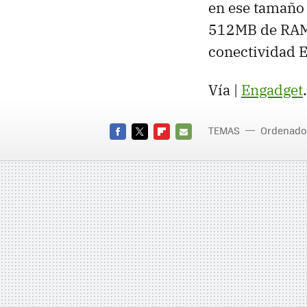
en ese tamaño
512MB de RAM (
conectividad E
Vía |
Engadget
.
TEMAS
Ordenado
FACEBOOK
TWITTER
FLIPBOARD
E-
MAIL