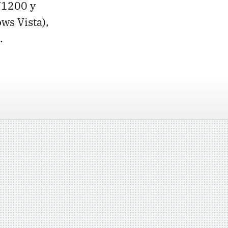
U1200 y
ws Vista),
.