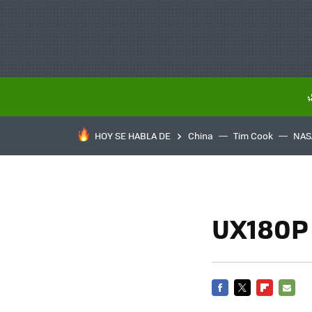
HOY SE HABLA DE
China
Tim Cook
NAS
UX180P 
FACEBOOK
TWITTER
FLIPBOARD
E-