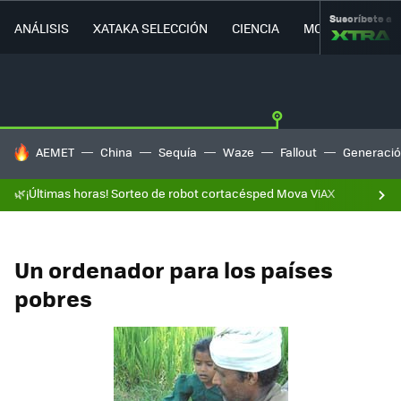
Suscríbete a
ANÁLISIS
XATAKA SELECCIÓN
CIENCIA
MOVILIDAD
HOY SE HABLA DE
AEMET
China
Sequía
Waze
Fallout
Generació
🌿¡Últimas horas! Sorteo de robot cortacésped Mova ViAX
Un ordenador para los países
pobres