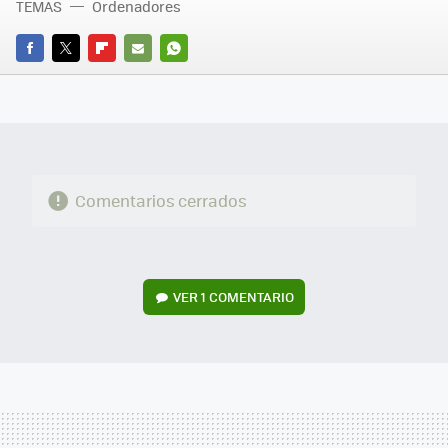
TEMAS
Ordenadores
FACEBOOK
TWITTER
FLIPBOARD
E-
WHATSAPP
MAIL
Comentarios cerrados
VER
1 COMENTARIO