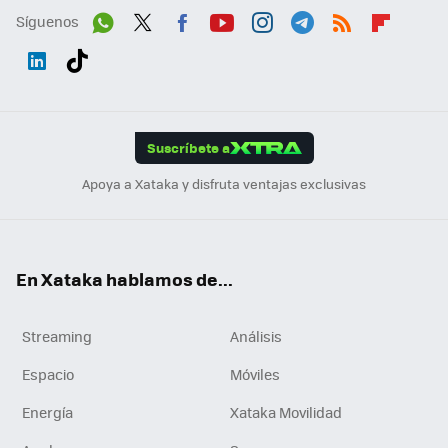
Síguenos
Wh
Twit
Fac
You
Inst
Tele
RSS
Flip
ats
ter
ebo
tub
agr
gra
boa
Link
Tikt
App
ok
e
am
m
rd
edI
ok
Suscríbete a
n
Apoya a Xataka y disfruta ventajas exclusivas
En Xataka hablamos de...
Streaming
Análisis
Espacio
Móviles
Energía
Xataka Movilidad