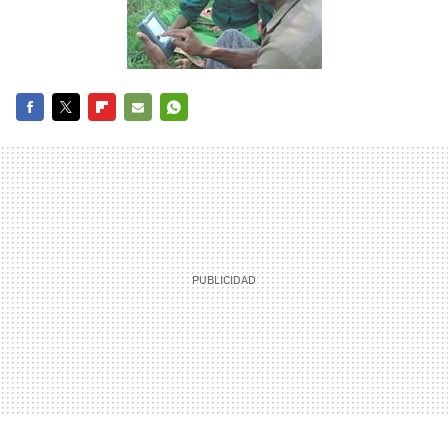
FACEBOOK
TWITTER
FLIPBOARD
E-
WHATSAPP
MAIL