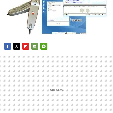
FACEBOOK
TWITTER
FLIPBOARD
E-
WHATSAPP
MAIL