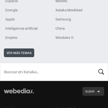
Espacio
Móviles
Energía
Xataka Movilidad
Apple
Samsung
Inteligencia artificial
China
Empleo
Windows 11
VER MÁS TEMAS
BUSCA
SUBIR