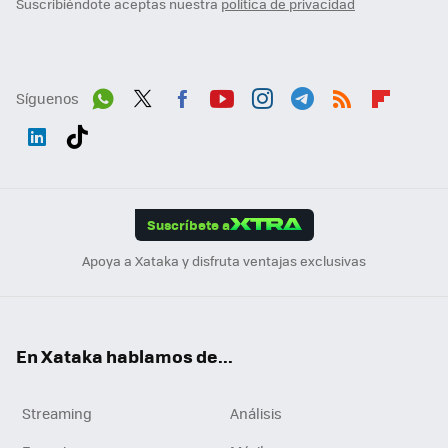
Suscribiéndote aceptas nuestra
política de privacidad
Síguenos
Wh
Twit
Fac
You
Inst
Tele
RSS
Flip
ats
ter
ebo
tub
agr
gra
boa
Link
Tikt
App
ok
e
am
m
rd
edI
ok
Suscríbete a
n
Apoya a Xataka y disfruta ventajas exclusivas
En Xataka hablamos de...
Streaming
Análisis