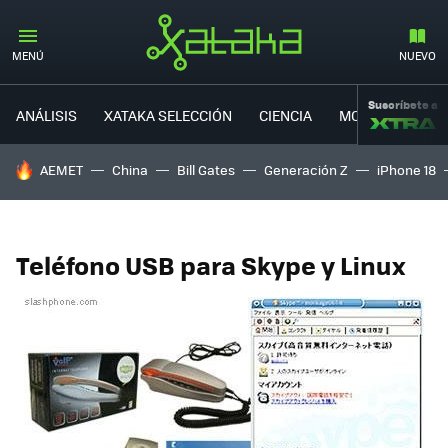
MENÚ
NUEVO
Suscríbete a
ANÁLISIS
XATAKA SELECCIÓN
CIENCIA
MOVILIDAD
HOY SE HABLA DE
AEMET
China
Bill Gates
Generación Z
iPhone 18
Teléfono USB para Skype y Linux