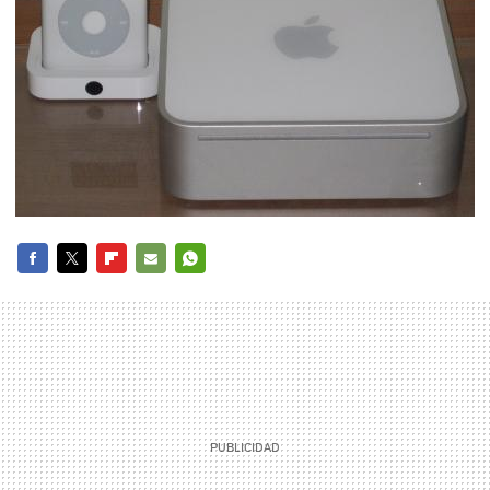
FACEBOOK
TWITTER
FLIPBOARD
E-
WHATSAPP
MAIL