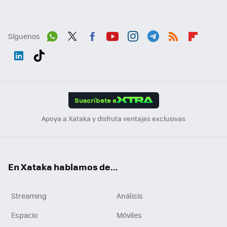
Síguenos
Wh
Twit
Fac
You
Inst
Tele
RSS
Flip
ats
ter
ebo
tub
agr
gra
boa
Link
Tikt
App
ok
e
am
m
rd
edI
ok
Suscríbete a
n
Apoya a Xataka y disfruta ventajas exclusivas
En Xataka hablamos de...
Streaming
Análisis
Espacio
Móviles