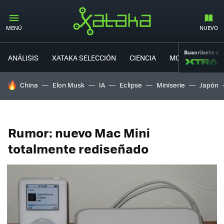
MENÚ
NUEVO
Suscríbete a
ANÁLISIS
XATAKA SELECCIÓN
CIENCIA
MOVILIDAD
HOY SE HABLA DE
China
Elon Musk
IA
Eclipse
Miniserie
Japón
Rumor: nuevo Mac Mini
totalmente rediseñado