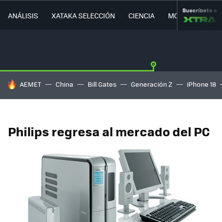
Suscríbete a
ANÁLISIS
XATAKA SELECCIÓN
CIENCIA
MOVILIDAD
HOY SE HABLA DE
AEMET
China
Bill Gates
Generación Z
iPhone 18
Philips regresa al mercado del PC