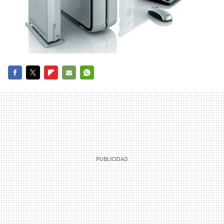
FACEBOOK
TWITTER
FLIPBOARD
E-
WHATSAPP
MAIL