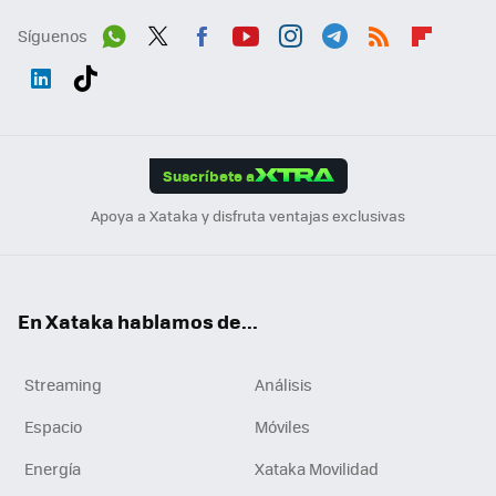
Síguenos
Wh
Twit
Fac
You
Inst
Tele
RSS
Flip
ats
ter
ebo
tub
agr
gra
boa
Link
Tikt
App
ok
e
am
m
rd
edI
ok
Suscríbete a
n
Apoya a Xataka y disfruta ventajas exclusivas
En Xataka hablamos de...
Streaming
Análisis
Espacio
Móviles
Energía
Xataka Movilidad