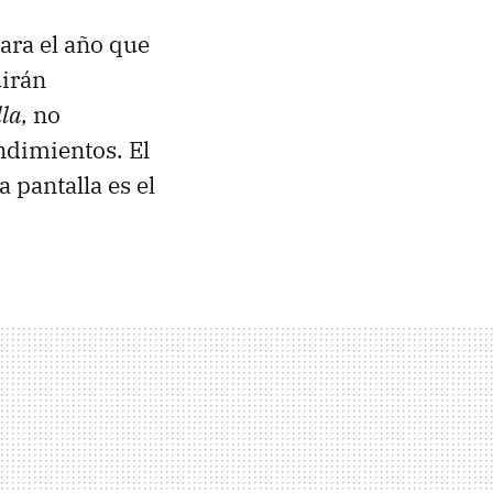
ara el año que
uirán
lla
, no
ndimientos. El
 pantalla es el