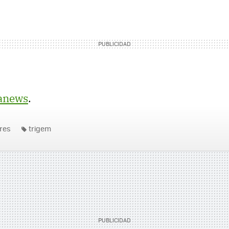
anews
.
res
trigem