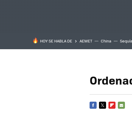
HOY SE HABLA DE
AEMET
China
Sequí
Ordenad
FACEBOOK
TWITTER
FLIPBOARD
E-
MAIL