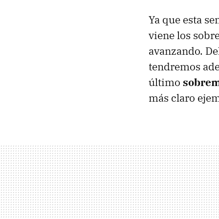
Ya que esta se
viene los sobr
avanzando. Del
tendremos ade
último
sobrem
más claro ejem