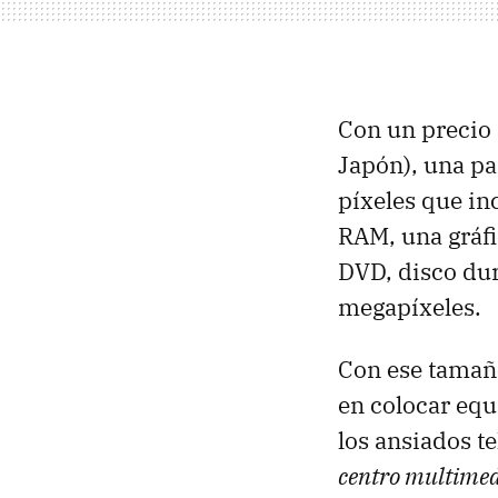
Con un precio 
Japón), una p
píxeles que i
RAM
, una grá
DVD
, disco du
megapíxeles.
Con ese tamaño
en colocar equ
los ansiados t
centro multime