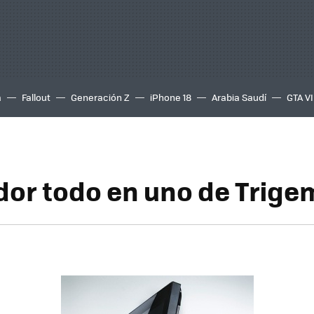
a
Fallout
Generación Z
iPhone 18
Arabia Saudí
GTA VI
or todo en uno de Trige