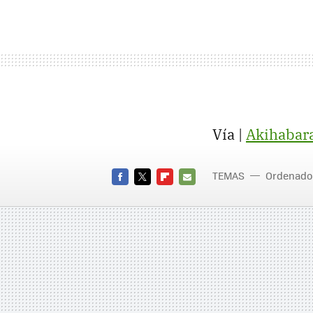
Vía |
Akihabar
TEMAS
Ordenado
FACEBOOK
TWITTER
FLIPBOARD
E-
MAIL