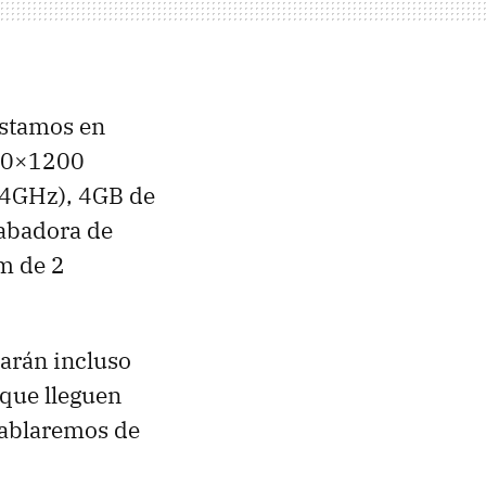
estamos en
920×1200
.4GHz), 4GB de
rabadora de
m de 2
arán incluso
 que lleguen
hablaremos de